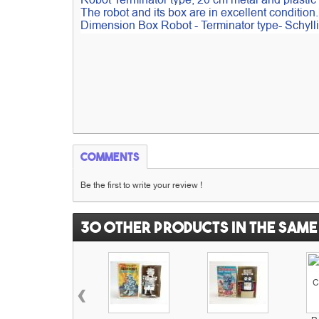
Robot Terminator type, 20 cm metal and plastic 
The robot and its box are in excellent condition.
Dimension Box Robot - Terminator type- Schyll
Comments
Be the first to write your review !
30 other products in the same
‹