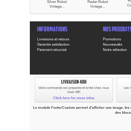
R
Silver Robot
Radar Robot
Co
Vintage...
Vintage...
INFORMATIONS
NOS PRODUIT
Livraisons et retours
Promotions
Garantie satisfaction
Nouveautés
Paiement sécurisé
Notre sélection
LIVRAISON 48H
Votre commande est preparée et livrée chez vous
Les 
sous 48h
Click here for more infos
Le module FooterCustom permet d'afficher une image, les co
des blocs