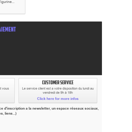
gurine...
Shogun...
Shogun...
Shogun...
AIEMENT
CUSTOMER SERVICE
at vous
Le service client est a votre disposition du lundi au
vendredi de 9h à 18h
Click here for more infos
e d'inscription a la newsletter, un espace réseaux sociaux,
 liens...)