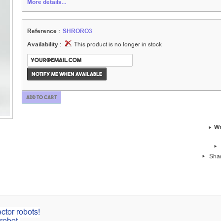
More details...
Reference :
SHRORO3
Availability :
This product is no longer in stock
Notify me when available
Add to cart
Wr
Sha
ctor robots!