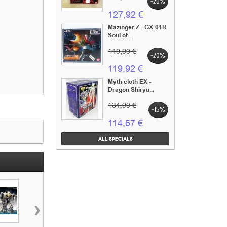
-20%
127,92 €
Mazinger Z - GX-01R
Soul of...
149,90 €
-20%
119,92 €
Myth cloth EX -
Dragon Shiryu...
134,90 €
-15%
114,67 €
All specials
›