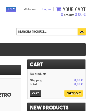
YOUR CART
EN
Welcome
Log in
0
0.00 €
product
Cart
No products
Shipping
0,00 €
Total
0,00 €
retro
Cart
Check out
New products