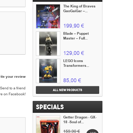
The King of Braves
GaoGaiGar –...
199,90 €
Blade – Puppet
Master – Full...
129,00 €
LEGO Icons
Transformers...
ite your review
85,00 €
Send to a friend
All new products
re on Facebook!
Specials
Getter Dragon - GX-
18 -Soul of...
159,90 €