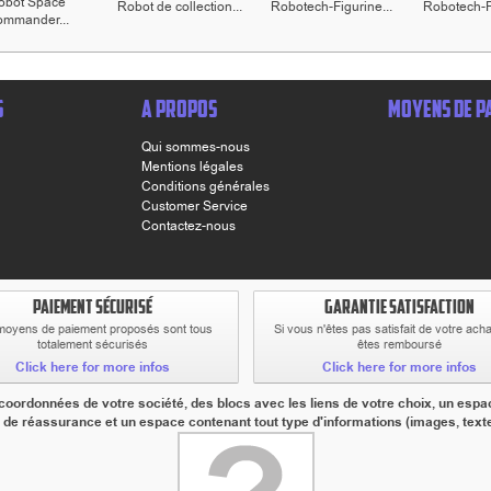
obot Space
Robot de collection...
Robotech-Figurine...
Robotech-Fi
mmander...
S
A PROPOS
MOYENS DE P
Qui sommes-nous
Mentions légales
Conditions générales
Customer Service
Contactez-nous
PAIEMENT SÉCURISÉ
GARANTIE SATISFACTION
moyens de paiement proposés sont tous
Si vous n'êtes pas satisfait de votre ach
totalement sécurisés
êtes remboursé
Click here for more infos
Click here for more infos
ordonnées de votre société, des blocs avec les liens de votre choix, un espac
 de réassurance et un espace contenant tout type d'informations (images, textes,