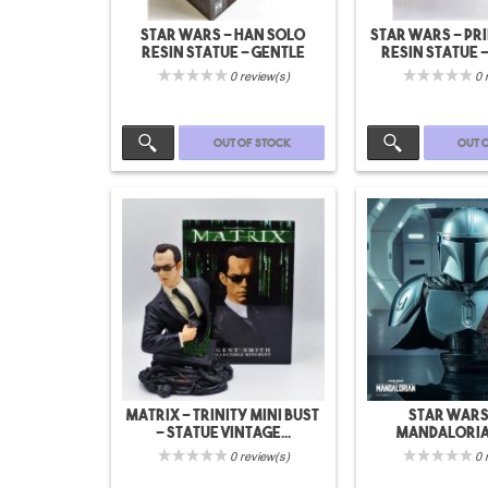
Star wars - Han Solo
Star wars - Pri
resin statue - gentle
resin statue -
giant
0 review(s)
0 
Out of stock
Out 
Matrix - Trinity mini bust
Star wars 
- Statue vintage...
Mandaloria
Mandaloria
0 review(s)
0 