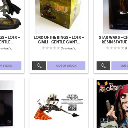
gs - LOTR -
Lord of the rings - LOTR -
Star wars - 
ntle...
Gimli - Gentle Giant...
résin statue
gian
review(s)
0 review(s)
0 
of stock
Out of stock
Out 