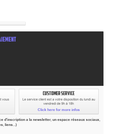
AIEMENT
CUSTOMER SERVICE
at vous
Le service client est a votre disposition du lundi au
vendredi de 9h à 18h
Click here for more infos
e d'inscription a la newsletter, un espace réseaux sociaux,
 liens...)