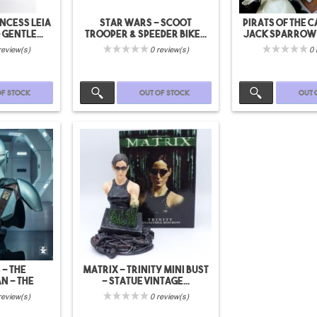
ncess Leia
Star wars - scoot
Pirats of the 
 gentle...
trooper & speeder bike...
Jack Sparrow -
review(s)
0 review(s)
0 
of stock
Out of stock
Out 
- The
Matrix - Trinity mini bust
n - The
- Statue vintage...
n -...
review(s)
0 review(s)