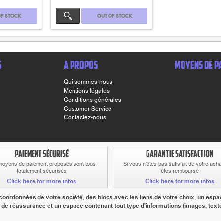
of stock
Out of stock
S
A PROPOS
MOYENS DE P
Qui sommes-nous
Mentions légales
Conditions générales
Customer Service
Contactez-nous
PAIEMENT SÉCURISÉ
GARANTIE SATISFACTION
moyens de paiement proposés sont tous
Si vous n'êtes pas satisfait de votre ach
totalement sécurisés
êtes remboursé
Click here for more infos
Click here for more infos
ordonnées de votre société, des blocs avec les liens de votre choix, un espac
 de réassurance et un espace contenant tout type d'informations (images, textes,