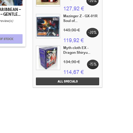
-20%
127,92 €
caribbean -
 Gentle...
Mazinger Z - GX-01R
Soul of...
review(s)
149,90 €
-20%
of stock
119,92 €
Myth cloth EX -
Dragon Shiryu...
134,90 €
-15%
114,67 €
All specials