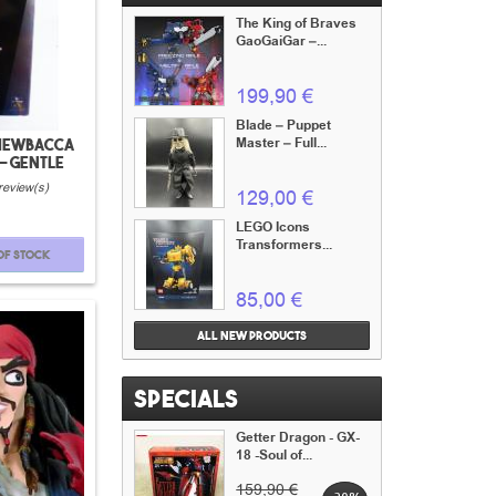
The King of Braves
GaoGaiGar –...
199,90 €
Blade – Puppet
Master – Full...
Chewbacca
 - gentle
t
review(s)
129,00 €
LEGO Icons
Transformers...
of stock
85,00 €
All new products
Specials
Getter Dragon - GX-
18 -Soul of...
159,90 €