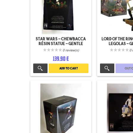
Star wars - Chewbacca
Lord of the rin
résin statue - gentle
Legolas - Ge
giant
0 review(s)
0 
139,90 €
Add to cart
Out 