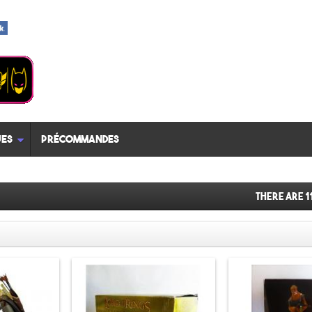
es
Précommandes
There are 1