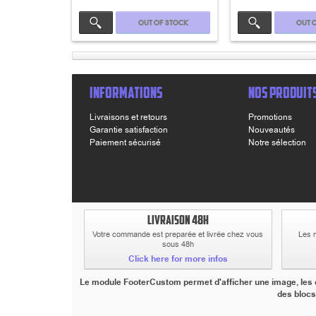
Out of stock
Out 
INFORMATIONS
NOS PRODUIT
Livraisons et retours
Promotions
Garantie satisfaction
Nouveautés
Paiement sécurisé
Notre sélection
LIVRAISON 48H
Votre commande est preparée et livrée chez vous
Les 
sous 48h
Click here for more infos
Le module FooterCustom permet d'afficher une image, les co
des blocs