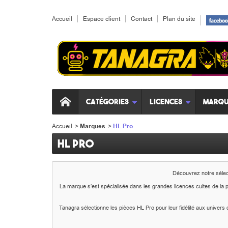
Accueil
Espace client
Contact
Plan du site
Catégories
Licences
Marqu
Accueil
>
Marques
>
HL Pro
HL Pro
Découvrez notre sélect
La marque s’est spécialisée dans les grandes licences cultes de la 
Tanagra sélectionne les pièces HL Pro pour leur fidélité aux univers d