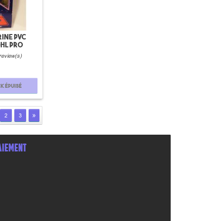
ine PVC
HL pro
review(s)
k épuisé
»
2
3
AIEMENT