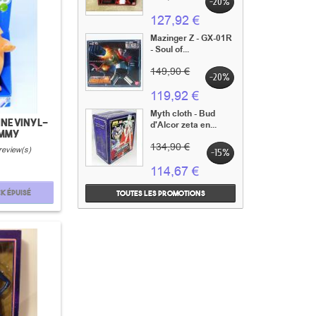
-20%
127,92 €
Mazinger Z - GX-01R
- Soul of...
149,90 €
-20%
119,92 €
Myth cloth - Bud
ine vinyl-
d'Alcor zeta en...
immy
134,90 €
review(s)
-15%
114,67 €
k épuisé
Toutes les promotions