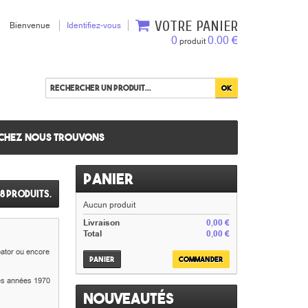
VOTRE PANIER
Bienvenue
Identifiez-vous
0
0.00 €
produit
chez nous trouvons
Panier
28 produits.
Aucun produit
Livraison
0,00 €
Total
0,00 €
bator ou encore
Panier
Commander
 des années 1970
Nouveautés