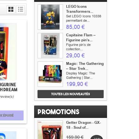
LEGO Icons
Transformers...
Set LEGO Icons 10338
permettant de...
85,00 €
Capitaine Flam –
Figurine pin’s...
Figurine pin’s de
collection...
29,00 €
Magic: The Gathering
– Star Trek...
Display Magic: The
Gathering | Star...
199,90 €
igurine
h dream
Toutes les nouveautés
review(s)
Promotions
k épuisé
Getter Dragon - GX-
18 - Soul of...
159,90 €