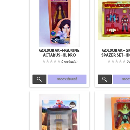
Goldorak-Figurine
Goldorak- g
Actarus-HL pro
spazer set-H
0 review(s)
0 
Stock épuisé
Stoc