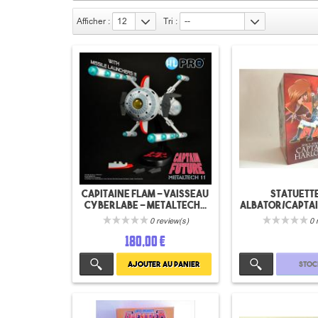
Afficher :
12
Tri :
--
Capitaine Flam - vaisseau
Statuett
cyberlabe - Metaltech...
Albator/Capta
- HL P
0 review(s)
0 
180,00 €
Ajouter au panier
Stoc