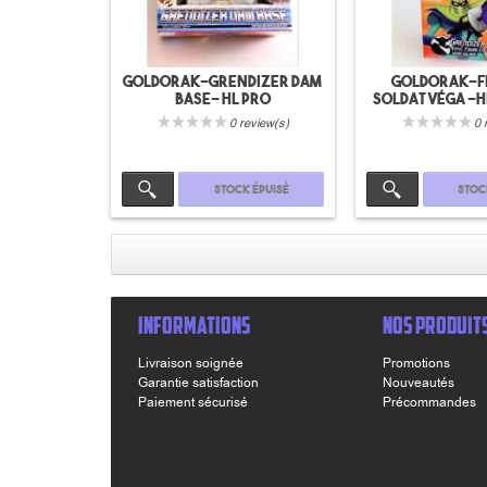
Goldorak-Grendizer Dam
Goldorak-F
Base- HL Pro
soldat Véga -
0 review(s)
0 
Stock épuisé
Stoc
INFORMATIONS
NOS PRODUIT
Livraison soignée
Promotions
Garantie satisfaction
Nouveautés
Paiement sécurisé
Précommandes