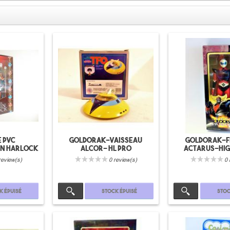
e PVC
Goldorak-vaisseau
Goldorak-F
in Harlock
Alcor- HL Pro
Actarus-Hig
ro
review(s)
0 review(s)
0 
k épuisé
Stock épuisé
Stoc