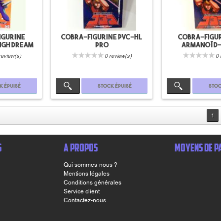
igurine
Cobra-Figurine PVC-HL
Cobra-Figur
High dream
pro
Armanoîd-
review(s)
0 review(s)
0 
k épuisé
Stock épuisé
Stoc
1
S
A PROPOS
MOYENS DE P
Qui sommes-nous ?
Mentions légales
Conditions générales
Service client
Contactez-nous