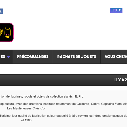
FR
es
Précommandes
Rachats de jouets
Vous cher
Il y a 
ion de figurines, robots et objets de collection signés HL Pro.
pop culture, avec des créations inspirées notamment de Goldorak, Cobra, Capitaine Flam, Al
Les Mystérieuses Cités d’or.
’origine, leur qualité de fabrication et leur capacité à faire revivre les héros emblématiques
et 1980.