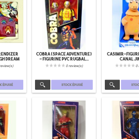
rendizer
Cobra (Space adventure)
Casimir-Figur
igh dream
- Figurine PVC Rugbal...
Canal J
review(s)
0 review(s)
0 
k épuisé
Stock épuisé
Stoc