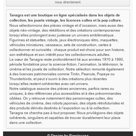
nous directement.
Tanagra est une boutique en ligne spécialisée dans les objets de
collection, les jouets vintage, les licences cultes et la pop culture.
Nous sélectionnons des pièces vintage et d’occasion, mais aussi des
objets néo-vintage, des rééditions et des créations contemporaines
lorsqu’elles prolongent avec justesse un univers emblématique.
Figurines et statuettes, robots, jeux électroniques rétro, maquettes,
véhicules miniatures, vaisseaux, sets de construction, cartes à
collectionner et curiosités : chaque produit est choisi pour son histoire,
son esthétique et son intérêt pour les collectionneurs adultes.
Le cœur de Tanagra reste profondément lié aux années 1970 à 1990,
période fondatrice pour la science-fiction, l’animation, la télévision, le
cinéma et les jouets de collection. Notre sélection remonte également
à des licences patrimoniales comme Tintin, Peanuts, Popeye ou
Thunderbirds, et peut s’ouvrir à des créations plus récentes
lorsqu’elles restent cohérentes avec cet univers.
Notre catalogue associe des pièces anciennes, parfois rares ou
uniques, à des références plus accessibles et à des précommandes
ciblées. On y retrouve notamment des personnages cultes, des
véhicules de cinéma, des robots japonais, des objets rétrofuturistes et
des produits dérivés destinés à l’exposition ou à la collection.
Tanagra ne cherche pas à tout proposer. Nous privilégions des objets
cohérents, singuliers et capables de trouver durablement leur place
dans une collection.
© Design by Prestacrea