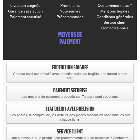
Livraison soignée
Promotions
Qui sommes-nous ?
Garantie satisfaction
Nouveautés
Mentions légales
Paiement sécurisé
Précommandes
Conditions générales
Service client
Contactez-nous
MOYENS DE
PAIEMENT
EXPEDITION SOIGNEE
Chaque objet est emballé avec attention selon sa fragilité, son format et son
état.
PAIEMENT SECURISE
Les moyens de paiement proposés sur Tanagra sont sécurisés.
ÉTAT DÉCRIT AVEC PRÉCISION
Les photos, la complétude, les défauts des pièces d’occasion sont indiqués sur
chaque fiche.
SERVICE CLIENT
Une question sur un produit, une précommande ou une collection ? Contactez-