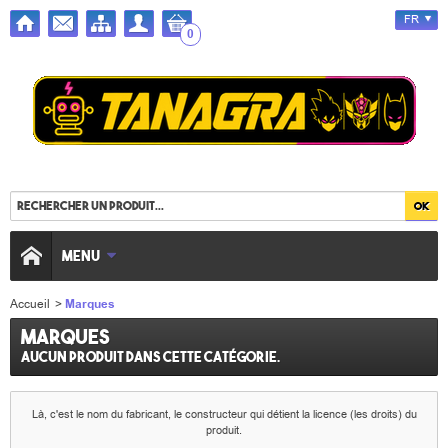
FR
0
MENU
Accueil
>
Marques
Marques
Aucun produit dans cette catégorie.
Là, c'est le nom du fabrican
t, le constructeur qui détient la licence (les droits) du
produit.