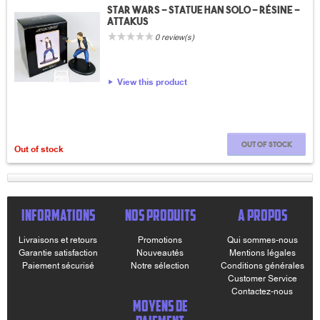
Star wars - Statue Han Solo - résine -
Attakus
0 review(s)
View this product
Out of stock
Out of stock
INFORMATIONS
NOS PRODUITS
A PROPOS
Livraisons et retours
Promotions
Qui sommes-nous
Garantie satisfaction
Nouveautés
Mentions légales
Paiement sécurisé
Notre sélection
Conditions générales
Customer Service
Contactez-nous
MOYENS DE