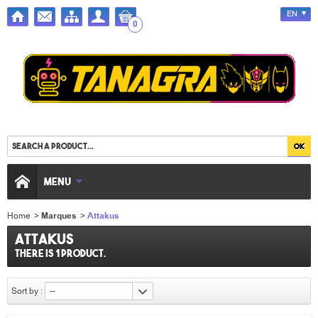
EN
0
MENU
Home
>
Marques
>
Attakus
Attakus
There is 1 product.
Sort by :
--