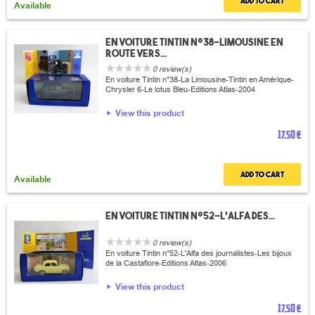
Add to cart
Available
En voiture Tintin n°38-Limousine en
route vers...
0 review(s)
En voiture Tintin n°38-La Limousine-Tintin en Amérique-
Chrysler 6-Le lotus Bleu-Editions Atlas-2004
View this product
17,50 €
Add to cart
Available
En voiture Tintin n°52-L'Alfa des...
0 review(s)
En voiture Tintin n°52-L'Alfa des journalistes-Les bijoux
de la Castafiore-Editions Atlas-2006
View this product
17,50 €