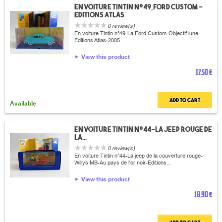
En voiture Tintin n°49,Ford custom -
Editions Atlas
0 review(s)
En voiture Tintin n°49-La Ford Custom-Objectif lune-
Editions Atlas-2005
View this product
17,50 €
Add to cart
Available
En voiture Tintin n°44-La jeep rouge de
la...
0 review(s)
En voiture Tintin n°44-La jeep de la couverture rouge-
Willys MB-Au pays de l'or noir-Editions...
View this product
18,90 €