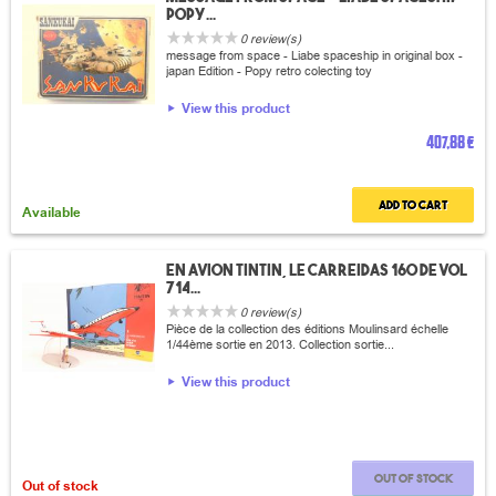
popy...
0 review(s)
message from space - Liabe spaceship in original box -
japan Edition - Popy retro colecting toy
View this product
407,88 €
Add to cart
Available
En avion Tintin, Le carreidas 160 de vol
714...
0 review(s)
Pièce de la collection des éditions Moulinsard échelle
1/44ème sortie en 2013. Collection sortie...
View this product
Out of stock
Out of stock