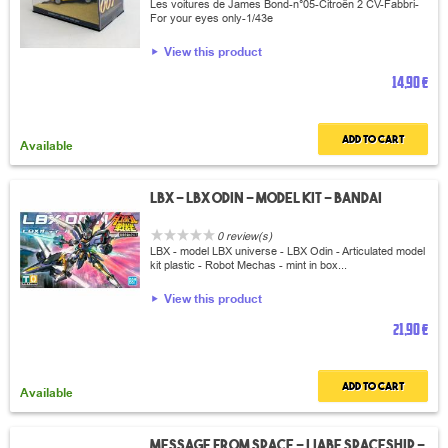
Les voitures de James Bond-n°05-Citroën 2 CV-Fabbri-
For your eyes only-1/43e
View this product
14,90 €
Add to cart
Available
LBX - LBX Odin - Model Kit - Bandai
0 review(s)
LBX - model LBX universe - LBX Odin - Articulated model
kit plastic - Robot Mechas - mint in box...
View this product
21,90 €
Add to cart
Available
Message from space - Liabe spaceship -