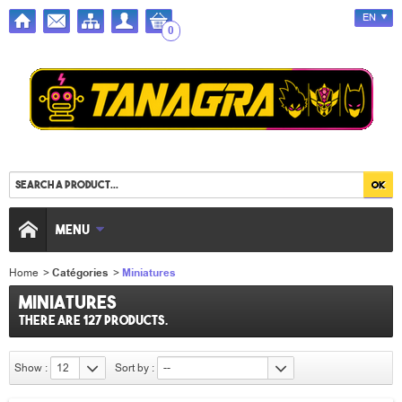
EN
0
MENU
Home
>
Catégories
>
Miniatures
Miniatures
There are 127 products.
Show :
12
Sort by :
--