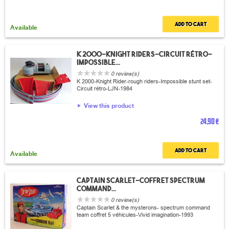
Add to cart
Available
K 2000-Knight Riders-Circuit rétro-
impossible...
0 review(s)
K 2000-Knight Rider-rough riders-Impossible stunt set-
Circuit rétro-LJN-1984
View this product
24,90 €
Add to cart
Available
Captain Scarlet-coffret spectrum
command...
0 review(s)
Captain Scarlet & the mysterons- spectrum command
team coffret 5 véhicules-Vivid imagination-1993