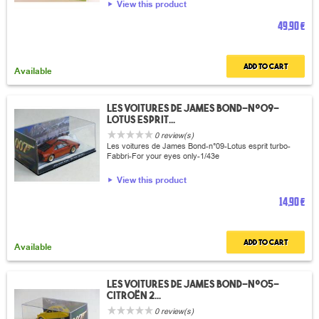
View this product
49,90 €
Add to cart
Available
Les voitures de James Bond-n°09-
Lotus esprit...
0 review(s)
Les voitures de James Bond-n°09-Lotus esprit turbo-
Fabbri-For your eyes only-1/43e
View this product
14,90 €
Add to cart
Available
Les voitures de James Bond-n°05-
Citroën 2...
0 review(s)