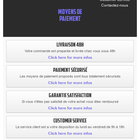
Contactez-nous
MOYENS DE
PAIEMENT
LIVRAISON 48H
Votre commande est preparée et livrée chez vous sous 48h
Click here for more infos
PAIEMENT SÉCURISÉ
Les moyens de paiement proposés sont tous totalement sécurisés
Click here for more infos
GARANTIE SATISFACTION
Si vous n'êtes pas satisfait de votre achat vous êtes remboursé
Click here for more infos
CUSTOMER SERVICE
Le service client est a votre disposition du lundi au vendredi de 9h à 18h
Click here for more infos