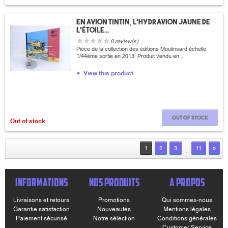
En avion Tintin, L'hydravion jaune de
l'étoile...
0 review(s)
Pièce de la collection des éditions Moulinsard échelle
1/44ème sortie en 2013. Produit vendu en...
View this product
Out of stock
Out of stock
»
1
2
3
11
...
INFORMATIONS
NOS PRODUITS
A PROPOS
Livraisons et retours
Promotions
Qui sommes-nous
Garantie satisfaction
Nouveautés
Mentions légales
Paiement sécurisé
Notre sélection
Conditions générales
Customer Service