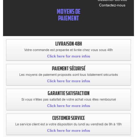
Contactez-nous
MOYENS DE
PAIEMENT
LIVRAISON 48H
Votre commande est preparée et livrée chez vous sous 48h
Click here for more infos
PAIEMENT SÉCURISÉ
Les moyens de paiement proposés sont tous totalement sécurisés
Click here for more infos
GARANTIE SATISFACTION
Si vous n'êtes pas satisfait de votre achat vous êtes remboursé
Click here for more infos
CUSTOMER SERVICE
Le service client est a votre disposition du lundi au vendredi de 9h à 18h
Click here for more infos