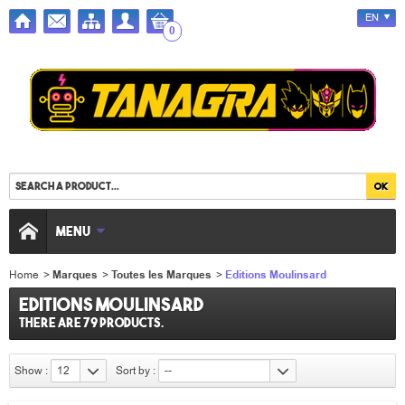
EN
0
MENU
Home
>
Marques
>
Toutes les Marques
>
Editions Moulinsard
Editions Moulinsard
There are 79 products.
Show :
12
Sort by :
--