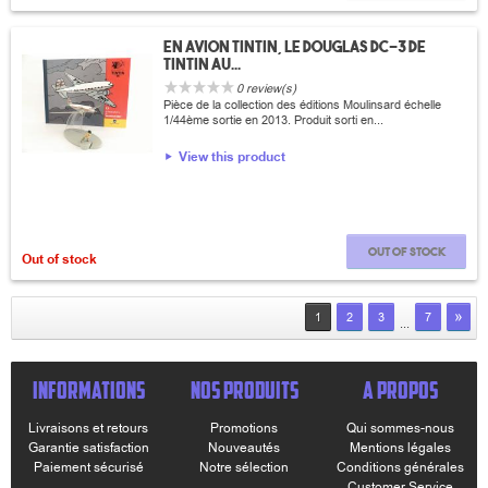
En avion Tintin, Le Douglas DC-3 de
Tintin au...
0 review(s)
Pièce de la collection des éditions Moulinsard échelle
1/44ème sortie en 2013. Produit sorti en...
View this product
Out of stock
Out of stock
»
1
2
3
7
...
INFORMATIONS
NOS PRODUITS
A PROPOS
Livraisons et retours
Promotions
Qui sommes-nous
Garantie satisfaction
Nouveautés
Mentions légales
Paiement sécurisé
Notre sélection
Conditions générales
Customer Service