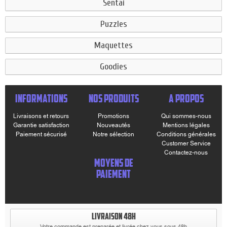
Sentai
Puzzles
Maquettes
Goodies
INFORMATIONS
NOS PRODUITS
A PROPOS
Livraisons et retours
Promotions
Qui sommes-nous
Garantie satisfaction
Nouveautés
Mentions légales
Paiement sécurisé
Notre sélection
Conditions générales
Customer Service
Contactez-nous
MOYENS DE
PAIEMENT
LIVRAISON 48H
Votre commande est preparée et livrée chez vous sous 48h