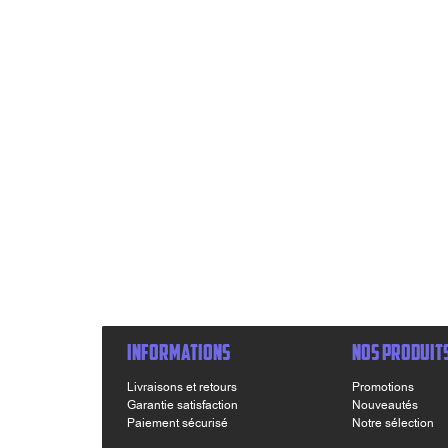
INFORMATIONS
NOS PRODUIT
Livraisons et retours
Promotions
Garantie satisfaction
Nouveautés
Paiement sécurisé
Notre sélection