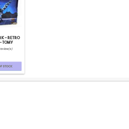
RK - retro
 - Tomy
review(s)
of stock