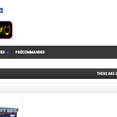
es
Précommandes
There are 