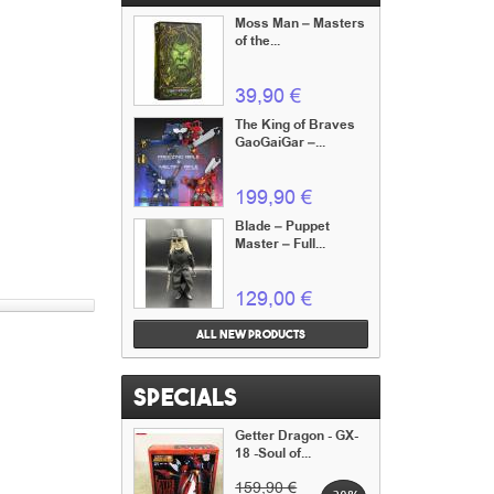
Moss Man – Masters
of the...
39,90 €
The King of Braves
GaoGaiGar –...
199,90 €
Blade – Puppet
Master – Full...
129,00 €
All new products
Specials
Getter Dragon - GX-
18 -Soul of...
159,90 €