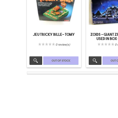
Jeu Tricky bille- Tomy
Zoids - Giant Z
used in box
0 review(s)
0 
Out of stock
Out 