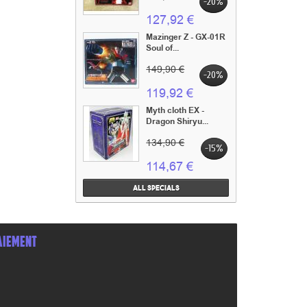
-20%
127,92 €
Mazinger Z - GX-01R
Soul of...
149,90 €
-20%
119,92 €
Myth cloth EX -
Dragon Shiryu...
134,90 €
-15%
114,67 €
All specials
AIEMENT