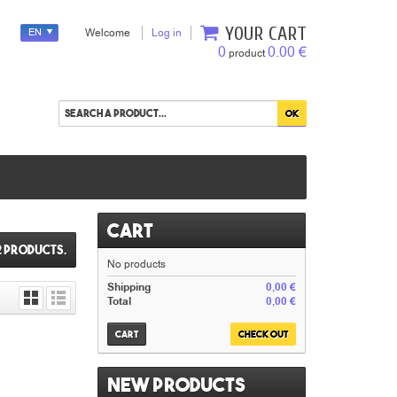
YOUR CART
EN
Welcome
Log in
0
0.00 €
product
Cart
2 products.
No products
Shipping
0,00 €
Total
0,00 €
Cart
Check out
New products