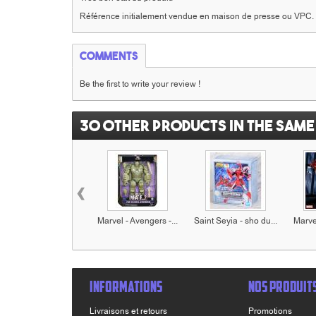
Référence initialement vendue en maison de presse ou VPC.
Comments
Be the first to write your review !
30 other products in the same
‹
Marvel - Avengers -...
Saint Seyia - sho du...
Marvel
INFORMATIONS
NOS PRODUIT
Livraisons et retours
Promotions