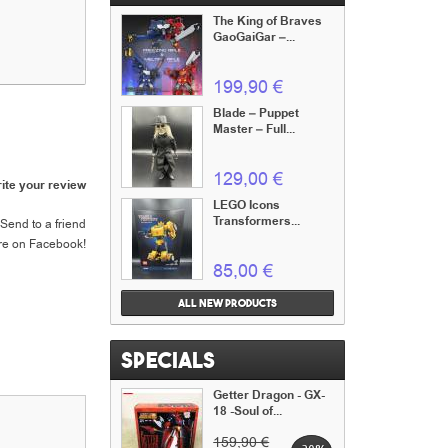
The King of Braves
GaoGaiGar –...
199,90 €
Blade – Puppet
Master – Full...
129,00 €
ite your review
LEGO Icons
Transformers...
Send to a friend
re on Facebook!
85,00 €
All new products
Specials
Getter Dragon - GX-
18 -Soul of...
159,90 €