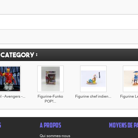
 category :
 - Avengers -...
Figurine-Funko
Figurine chef indien...
Figurine Le
POP!...
S
A PROPOS
MOYENS DE P
Qui sommes-nous