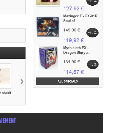
-20%
127,92 €
Mazinger Z - GX-01R
Soul of...
149,90 €
-20%
119,92 €
Myth cloth EX -
Dragon Shiryu...
134,90 €
-15%
114,67 €
›
All specials
 shérif...
Figurine Le
Figurine Jack
Figurine William
teinturier...
Dalton...
AIEMENT