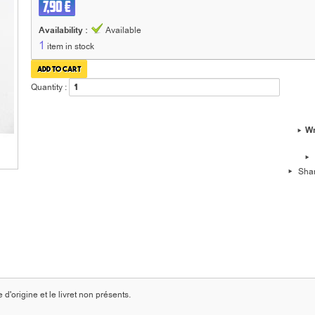
7,90 €
Availability :
Available
1
item in stock
Quantity :
Wr
Sha
'origine et le livret non présents.