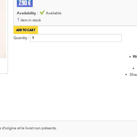
7,90 €
Availability :
Available
1
item in stock
Quantity :
Wr
Sha
'origine et le livret non présents.