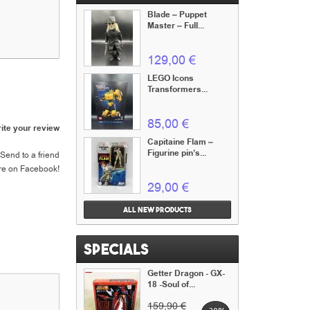
Blade – Puppet
Master – Full...
129,00 €
LEGO Icons
Transformers...
85,00 €
ite your review
Capitaine Flam –
Figurine pin’s...
Send to a friend
re on Facebook!
29,00 €
All new products
Specials
Getter Dragon - GX-
18 -Soul of...
159,90 €