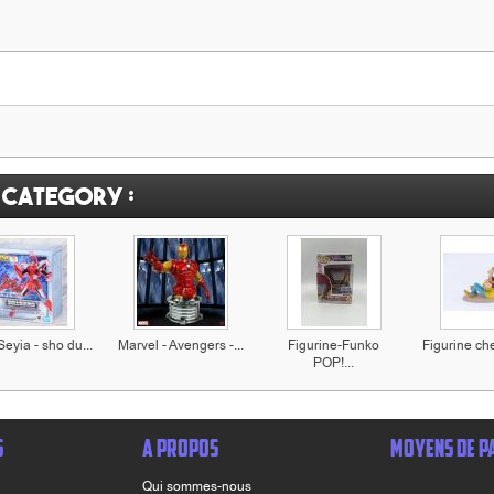
 category :
Seyia - sho du...
Marvel - Avengers -...
Figurine-Funko
Figurine che
POP!...
S
A PROPOS
MOYENS DE P
Qui sommes-nous