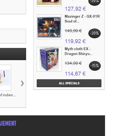
-20%
127,92 €
Mazinger Z - GX-01R
Soul of...
149,90 €
-20%
119,92 €
Myth cloth EX -
Dragon Shiryu...
134,90 €
-15%
114,67 €
›
All specials
f indien...
Figurine Le shérif...
Figurine Le
Figurine Jack
teinturier...
Dalton...
AIEMENT