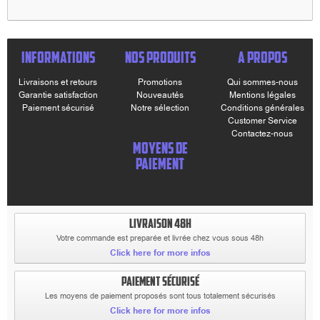
INFORMATIONS
NOS PRODUITS
A PROPOS
Livraisons et retours
Promotions
Qui sommes-nous
Garantie satisfaction
Nouveautés
Mentions légales
Paiement sécurisé
Notre sélection
Conditions générales
Customer Service
Contactez-nous
MOYENS DE
PAIEMENT
LIVRAISON 48H
Votre commande est preparée et livrée chez vous sous 48h
Click here for more infos
PAIEMENT SÉCURISÉ
Les moyens de paiement proposés sont tous totalement sécurisés
Click here for more infos