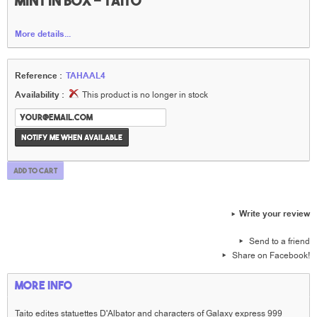
Mint in box - Taito
More details...
Reference :
TAHAAL4
Availability :
This product is no longer in stock
Notify me when available
Add to cart
Write your review
Send to a friend
Share on Facebook!
More info
Taito edites statuettes D'Albator and characters of Galaxy express 999