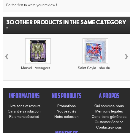
Be the first to write your review !
30 other products in the same category
:
‹
›
Marvel - Avengers -...
Saint Seyia - sho du...
INFORMATIONS
NOS PRODUITS
A PROPOS
Livraisons et retours
Promotions
Qui sommes-nous
Garantie satisfaction
Nouveautés
Mentions légales
Paiement sécurisé
Notre sélection
Conditions générales
Customer Service
Contactez-nous