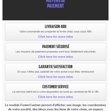
MOYENS DE
PAIEMENT
LIVRAISON 48H
Votre commande est preparée et livrée chez vous sous 48h
Click here for more infos
PAIEMENT SÉCURISÉ
Les moyens de paiement proposés sont tous totalement sécurisés
Click here for more infos
GARANTIE SATISFACTION
Si vous n'êtes pas satisfait de votre achat vous êtes remboursé
Click here for more infos
CUSTOMER SERVICE
Le service client est a votre disposition du lundi au vendredi de 9h à 18h
Click here for more infos
Le module FooterCustom permet d'afficher une image, les coordonnées
de votre société, des blocs avec les liens de votre choix, un espace