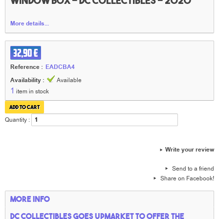
window box - DC collectibles - 2020
More details...
32,90 €
Reference :
EADCBA4
Availability :
Available
1
item in stock
Quantity :
Write your review
Send to a friend
Share on Facebook!
More info
DC collectibles goes upmarket to offer the