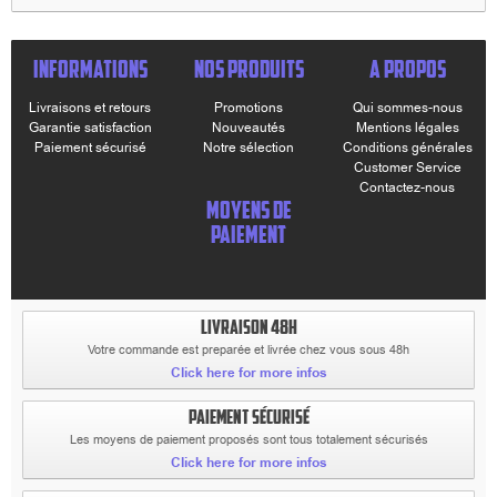
INFORMATIONS
NOS PRODUITS
A PROPOS
Livraisons et retours
Promotions
Qui sommes-nous
Garantie satisfaction
Nouveautés
Mentions légales
Paiement sécurisé
Notre sélection
Conditions générales
Customer Service
Contactez-nous
MOYENS DE
PAIEMENT
LIVRAISON 48H
Votre commande est preparée et livrée chez vous sous 48h
Click here for more infos
PAIEMENT SÉCURISÉ
Les moyens de paiement proposés sont tous totalement sécurisés
Click here for more infos