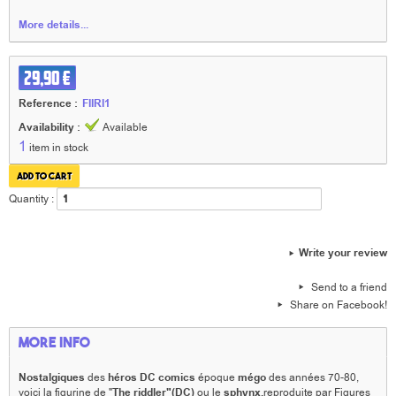
More details...
29,90 €
Reference :
FIIRI1
Availability :
Available
1
item in stock
Quantity :
Write your review
Send to a friend
Share on Facebook!
More info
Nostalgiques
des
héros DC comics
époque
mégo
des années 70-80,
voici la figurine de "
The riddler"(DC)
ou le
sphynx,
reproduite par Figures