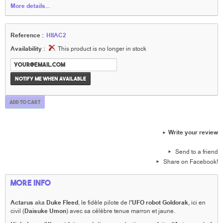
More details...
Reference :
HIIAC2
Availability :
This product is no longer in stock
Notify me when available
Add to cart
Write your review
Send to a friend
Share on Facebook!
More info
Actarus
aka
Duke Fleed
, le fidèle pilote de l
'UFO robot Goldorak,
ici en
civil (
Daisuke Umon
) avec sa célèbre tenue marron et jaune.