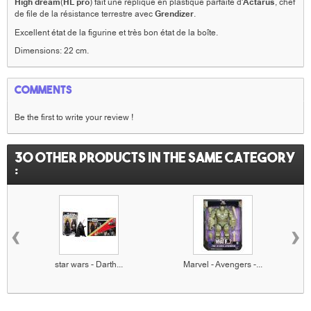
High dream
(
HL pro
) fait une réplique en plastique parfaite d'
Actarus
, chef
de file de la résistance terrestre avec
Grendizer
.
Excellent état de la figurine et très bon état de la boîte.
Dimensions: 22 cm.
Comments
Be the first to write your review !
30 other products in the same category
:
‹
›
star wars - Darth...
Marvel - Avengers -...