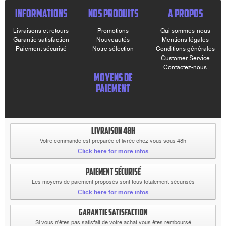
INFORMATIONS
NOS PRODUITS
A PROPOS
Livraisons et retours
Promotions
Qui sommes-nous
Garantie satisfaction
Nouveautés
Mentions légales
Paiement sécurisé
Notre sélection
Conditions générales
Customer Service
Contactez-nous
MOYENS DE
PAIEMENT
LIVRAISON 48H
Votre commande est preparée et livrée chez vous sous 48h
Click here for more infos
PAIEMENT SÉCURISÉ
Les moyens de paiement proposés sont tous totalement sécurisés
Click here for more infos
GARANTIE SATISFACTION
Si vous n'êtes pas satisfait de votre achat vous êtes remboursé