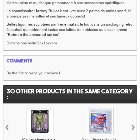
d'articulation et ou chaque personnage à ses accessoires spécifiques.
Le commissaire
Harvey Bullock
est livré avec 2 paires de mains,son fusil
à pompe,ses menottes et ses fameux doonuts!
Belles figurines sculptées par
Irène matar
, le tout dans un packaging rétro
à souhait qui redonnent toutes ses lettres de noblesse au dessin animé
"
Batman the animated series
"
Dimensions boîte:25x15x7cm
Comments
Be the first to write your review !
30 other products in the same category
:
‹
›
Marvel - Avengers -...
Saint Seyia - sho du...