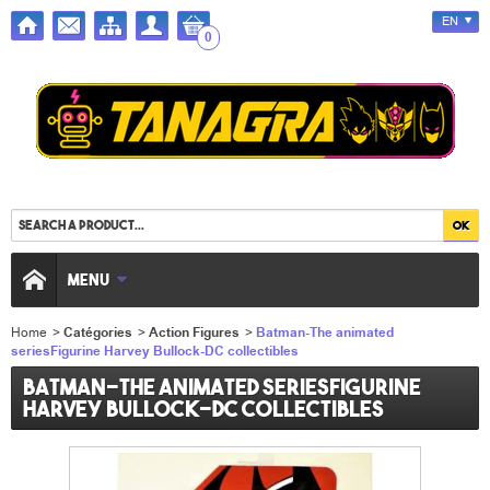
EN
0
MENU
Home
>
Catégories
>
Action Figures
>
Batman-The animated
seriesFigurine Harvey Bullock-DC collectibles
Batman-The animated seriesFigurine
Harvey Bullock-DC collectibles