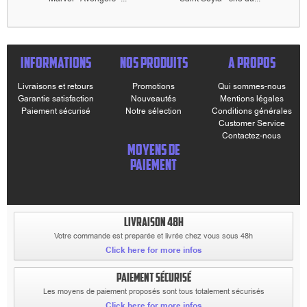
INFORMATIONS
NOS PRODUITS
A PROPOS
Livraisons et retours
Promotions
Qui sommes-nous
Garantie satisfaction
Nouveautés
Mentions légales
Paiement sécurisé
Notre sélection
Conditions générales
Customer Service
Contactez-nous
MOYENS DE
PAIEMENT
LIVRAISON 48H
Votre commande est preparée et livrée chez vous sous 48h
Click here for more infos
PAIEMENT SÉCURISÉ
Les moyens de paiement proposés sont tous totalement sécurisés
Click here for more infos