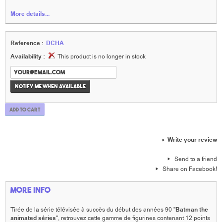
More details...
Reference :
DCHA
Availability :
This product is no longer in stock
Notify me when available
Add to cart
Write your review
Send to a friend
Share on Facebook!
More info
Tirée de la série télévisée à succès du début des années 90 "
Batman the
animated séries
", retrouvez cette gamme de figurines contenant 12 points