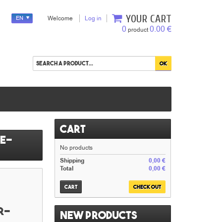
YOUR CART
EN
Welcome
Log in
0
0.00 €
product
Cart
ée-
No products
Shipping
0,00 €
Total
0,00 €
Cart
Check out
r-
New products