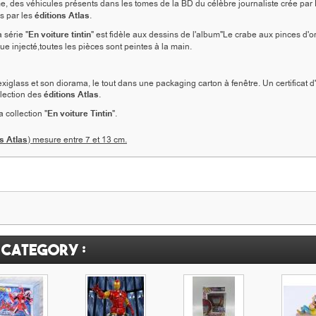
e, des véhicules présents dans les tomes de la BD du célèbre journaliste crée par
s par les
éditions Atlas
.
 série "
En voiture tintin
" est fidèle aux dessins de l'album"Le crabe aux pinces d'or"
ue injecté,toutes les pièces sont peintes à la main.
iglass et son diorama, le tout dans une packaging carton à fenêtre. Un certificat d'
llection des
éditions Atlas
.
 collection "
En voiture Tintin
".
s Atlas
) mesure entre 7 et 13 cm.
 category :