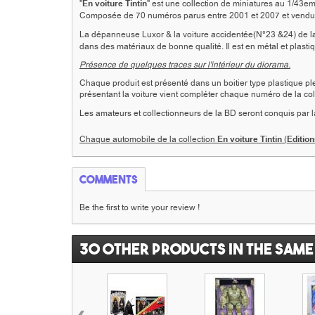
"
En voiture
Tintin
"
est une collection de miniatures au 1/43em
Composée de 70 numéros parus entre 2001 et 2007 et vendu
La dépanneuse Luxor & la voiture accidentée(N°23 &24) de la
dans des matériaux de bonne qualité. Il est en métal et plastiq
Présence de quelques traces sur l'intérieur du diorama.
Chaque produit est présenté dans un boitier type plastique plex
présentant la voiture vient compléter chaque numéro de la co
Les amateurs et collectionneurs de la BD seront conquis par la
Chaque automobile de la collection
En voiture Tintin
(
Edition
Comments
Be the first to write your review !
30 other products in the same