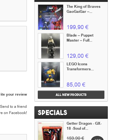
The King of Braves
GaoGaiGar –...
199,90 €
Blade – Puppet
Master – Full...
129,00 €
LEGO Icons
Transformers...
85,00 €
ite your review
All new products
Send to a friend
Specials
re on Facebook!
Getter Dragon - GX-
18 -Soul of...
159,90 €