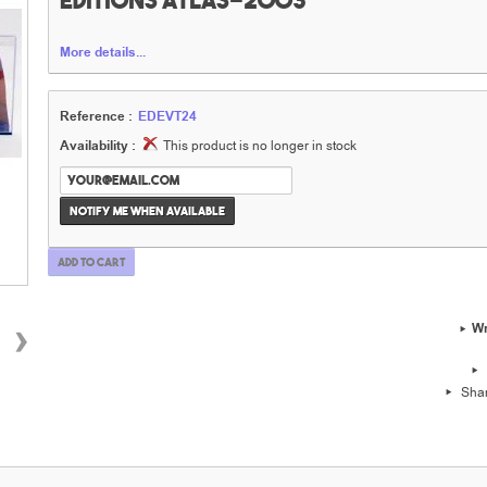
Editions Atlas-2003
More details...
Reference :
EDEVT24
Availability :
This product is no longer in stock
Notify me when available
Add to cart
›
Wr
Sha