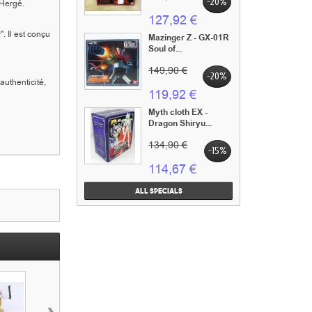
-20%
 Hergé.
127,92 €
. Il est conçu
Mazinger Z - GX-01R
Soul of...
149,90 €
-20%
authenticité,
119,92 €
Myth cloth EX -
Dragon Shiryu...
134,90 €
-15%
114,67 €
All specials