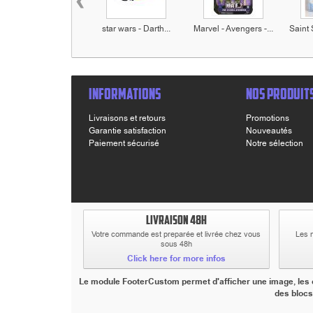
‹
star wars - Darth...
Marvel - Avengers -...
Saint 
INFORMATIONS
NOS PRODUIT
Livraisons et retours
Promotions
Garantie satisfaction
Nouveautés
Paiement sécurisé
Notre sélection
LIVRAISON 48H
Votre commande est preparée et livrée chez vous
Les 
sous 48h
Click here for more infos
Le module FooterCustom permet d'afficher une image, les co
des blocs