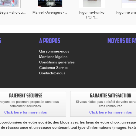
Seyia - sho du...
Marvel - Avengers -...
Figurine-Funko
Figurine che
POP!...
S
A PROPOS
MOYENS DE P
Qui sommes-nous
Mentions légales
Conditions générales
Customer Service
Contactez-nous
PAIEMENT SÉCURISÉ
GARANTIE SATISFACTION
moyens de paiement proposés sont tous
Si vous n'êtes pas satisfait de votre ach
totalement sécurisés
êtes remboursé
Click here for more infos
Click here for more infos
ordonnées de votre société, des blocs avec les liens de votre choix, un espac
 de réassurance et un espace contenant tout type d'informations (images, textes,