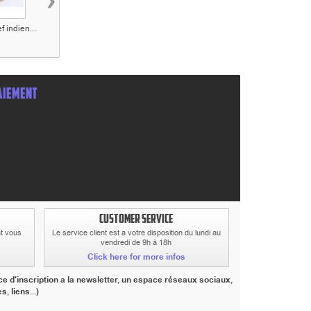
›
f indien...
Figurine Le shérif...
Figurine Le
Figurine Jack
teinturier...
Dalton...
AIEMENT
CUSTOMER SERVICE
at vous
Le service client est a votre disposition du lundi au
vendredi de 9h à 18h
Click here for more infos
e d'inscription a la newsletter, un espace réseaux sociaux,
 liens...)