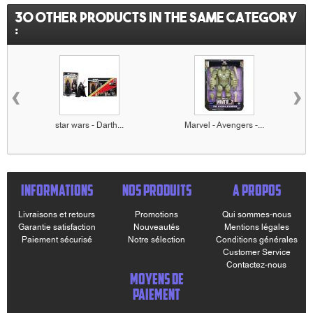
30 other products in the same category
:
‹
›
star wars - Darth...
Marvel - Avengers -...
INFORMATIONS
NOS PRODUITS
A PROPOS
Livraisons et retours
Promotions
Qui sommes-nous
Garantie satisfaction
Nouveautés
Mentions légales
Paiement sécurisé
Notre sélection
Conditions générales
Customer Service
Contactez-nous
MOYENS DE
PAIEMENT