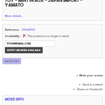
toy - Mint in box - Japan import -
Yamato
More details...
Reference :
YAGOPH1
Availability :
This product is no longer in stock
Notify me when available
Add to cart
Write your review
Send to a friend
Share on Facebook!
More info