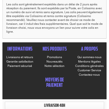
Les colis sont généralement expédiés dans un délai de 2 jours après
réception du paiement. Ils sont expédiés par la Poste, en Colissimo avec
un numéro de suivi et remis sans signature. Les colis peuvent également
être expédiés via Colissimo et remis contre signature (Colissimo
recommandé). Veuillez nous contacter avant de choisir ce mode de
livraison, car il induit des frais supplémentaires. Quel que soit le mode de
livraison choisi, nous vous envoyons un lien pour suivre votre colis en
ligne.
INFORMATIONS
NOS PRODUITS
A PROPOS
Livraisons et retours
Promotions
Qui sommes-nous
Garantie satisfaction
Nouveautés
Mentions légales
Paiement sécurisé
Notre sélection
Conditions générales
Customer Service
Contactez-nous
MOYENS DE
PAIEMENT
LIVRAISON 48H