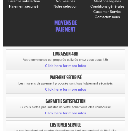
Garantie satisfaction
Nouveautés
Mentions légales
Paiement sécurisé
Notre sélection
Conditions générales
Customer Service
Contactez-nous
MOYENS DE
PAIEMENT
LIVRAISON 48H
Votre commande est preparée et livrée chez vous sous 48h
Click here for more infos
PAIEMENT SÉCURISÉ
Les moyens de paiement proposés sont tous totalement sécurisés
Click here for more infos
GARANTIE SATISFACTION
Si vous n'êtes pas satisfait de votre achat vous êtes remboursé
Click here for more infos
CUSTOMER SERVICE
Le service client est a votre disposition du lundi au vendredi de 9h à 18h