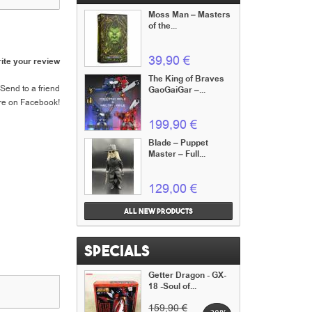
Moss Man – Masters
of the...
39,90 €
ite your review
The King of Braves
Send to a friend
GaoGaiGar –...
re on Facebook!
199,90 €
Blade – Puppet
Master – Full...
129,00 €
All new products
Specials
Getter Dragon - GX-
18 -Soul of...
159,90 €