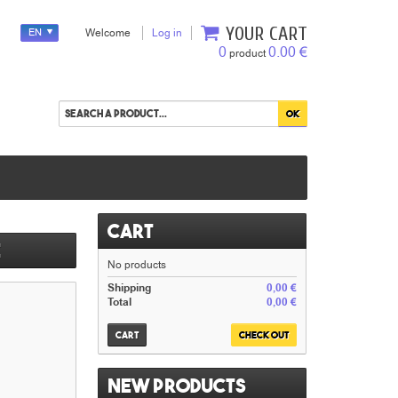
YOUR CART
EN
Welcome
Log in
0
0.00 €
product
Cart
e
No products
Shipping
0,00 €
Total
0,00 €
Cart
Check out
New products