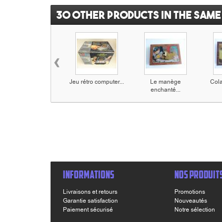
30 other products in the same
‹
Jeu rétro computer...
Le manège
Cola
enchanté...
INFORMATIONS
NOS PRODUIT
Livraisons et retours
Promotions
Garantie satisfaction
Nouveautés
Paiement sécurisé
Notre sélection