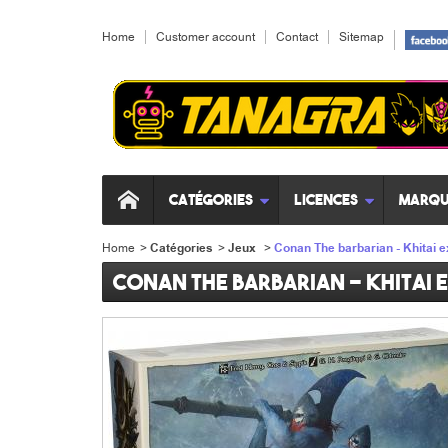
Home
Customer account
Contact
Sitemap
Catégories
Licences
Marqu
Home
>
Catégories
>
Jeux
>
Conan The barbarian - Khitai 
Conan The barbarian - Khitai 