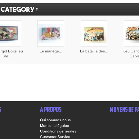
 category :
rgol Boîte jeu
Le manège...
La bataille des...
Jeu Cano
de...
Capi
S
A PROPOS
MOYENS DE P
Qui sommes-nous
Mentions légales
Conditions générales
Customer Service