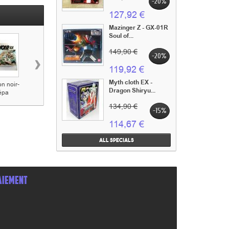
-20%
127,92 €
Mazinger Z - GX-01R
Soul of...
149,90 €
›
-20%
119,92 €
Myth cloth EX -
n noir-
Jeu Tricky bille- Tomy
Jeu Talisman, Le
Jeu Match contre l
Dragon Shiryu...
épa
jeu...
134,90 €
-15%
114,67 €
All specials
AIEMENT