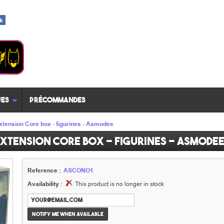
es
Précommandes
extension Core box - figurines - Asmodee
extension Core box - figurines - Asmode
Reference :
ASCONO1
Availability :
This product is no longer in stock
Notify me when available