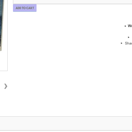
Add to cart
Wr
Sha
›