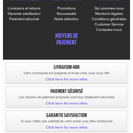
Livraisons et retours
Promotions
Qui sommes-nous
Garantie satisfaction
Nouveautés
Mentions légales
Paiement sécurisé
Notre sélection
Conditions générales
Customer Service
Contactez-nous
MOYENS DE
PAIEMENT
LIVRAISON 48H
Votre commande est preparée et livrée chez vous sous 48h
Click here for more infos
PAIEMENT SÉCURISÉ
Les moyens de paiement proposés sont tous totalement sécurisés
Click here for more infos
GARANTIE SATISFACTION
Si vous n'êtes pas satisfait de votre achat vous êtes remboursé
Click here for more infos