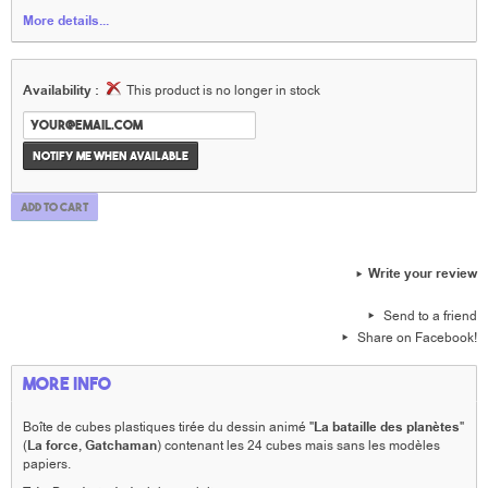
More details...
Availability :
This product is no longer in stock
Notify me when available
Add to cart
Write your review
Send to a friend
Share on Facebook!
More info
Boîte de cubes plastiques tirée du dessin animé "
La bataille des planètes
"
(
La force,
Gatchaman
) contenant les 24 cubes mais sans les modèles
papiers.