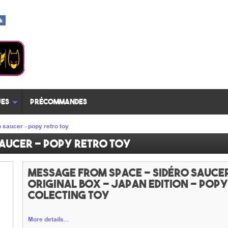
es
Précommandes
 saucer - popy retro toy
saucer - popy retro toy
message from space - Sidéro saucer
original box - japan Edition - Pop
colecting toy
More details...