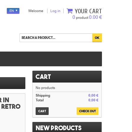
YOUR CART
EN
Welcome
Log in
0
0.00 €
product
Cart
No products
Shipping
0,00 €
 in
Total
0,00 €
y retro
Cart
Check out
New products