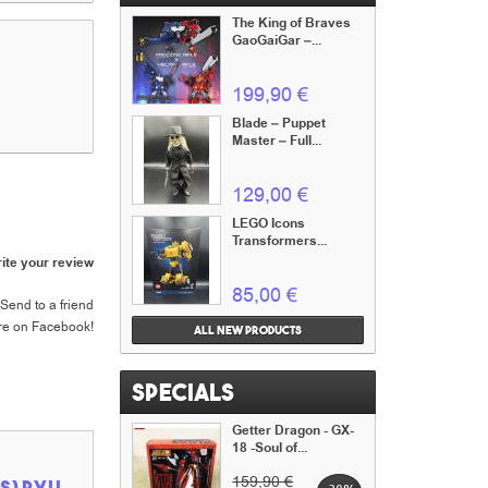
The King of Braves
GaoGaiGar –...
199,90 €
Blade – Puppet
Master – Full...
129,00 €
LEGO Icons
Transformers...
ite your review
85,00 €
Send to a friend
re on Facebook!
All new products
Specials
Getter Dragon - GX-
18 -Soul of...
159,90 €
os) Ryu