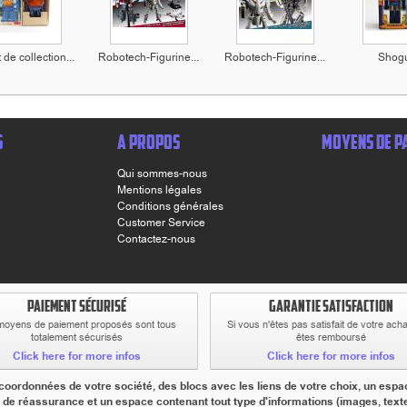
de collection...
Robotech-Figurine...
Robotech-Figurine...
Shogu
S
A PROPOS
MOYENS DE P
Qui sommes-nous
Mentions légales
Conditions générales
Customer Service
Contactez-nous
PAIEMENT SÉCURISÉ
GARANTIE SATISFACTION
moyens de paiement proposés sont tous
Si vous n'êtes pas satisfait de votre ach
totalement sécurisés
êtes remboursé
Click here for more infos
Click here for more infos
ordonnées de votre société, des blocs avec les liens de votre choix, un espac
 de réassurance et un espace contenant tout type d'informations (images, textes,