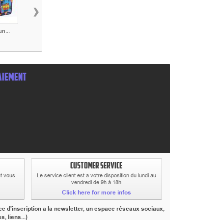
›
n...
Shogun...
Shogun...
Star wars-Faucon
AIEMENT
CUSTOMER SERVICE
at vous
Le service client est a votre disposition du lundi au
vendredi de 9h à 18h
Click here for more infos
e d'inscription a la newsletter, un espace réseaux sociaux,
 liens...)