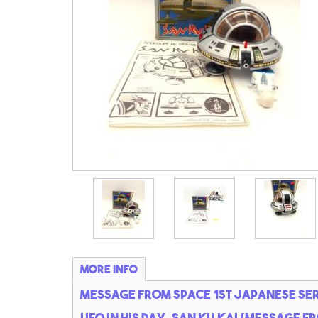
More info
Message from space 1st Japanese seri
UFO in his day, san ku kai (message 