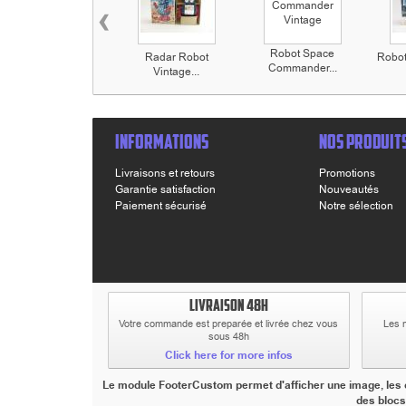
‹
Robot Space
Radar Robot
Robot 
Commander...
Vintage...
INFORMATIONS
NOS PRODUIT
Livraisons et retours
Promotions
Garantie satisfaction
Nouveautés
Paiement sécurisé
Notre sélection
LIVRAISON 48H
Votre commande est preparée et livrée chez vous
Les 
sous 48h
Click here for more infos
Le module FooterCustom permet d'afficher une image, les co
des blocs