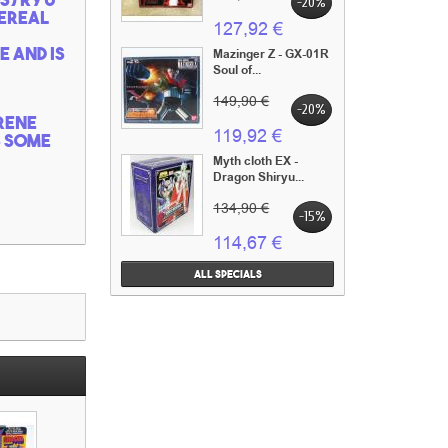
-20%
dereal
127,92 €
e and is
Mazinger Z - GX-01R
Soul of...
149,90 €
-20%
yrene
119,92 €
s some
Myth cloth EX -
Dragon Shiryu...
134,90 €
-15%
114,67 €
All specials