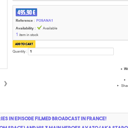
495,90 €
Reference :
POSANA1
Availability :
Available
1
item in stock
Quantity :
Wr
›
Sha
es in episode filmed broadcast in France!
from space) and his 3 main heroes Ayato (aka Star