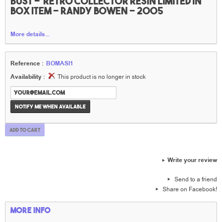
bust - rétro collector resin limited in
box item - Randy bowen - 2005
More details...
Reference :
BOMASI1
Availability :
This product is no longer in stock
Notify me when available
Add to cart
Write your review
Send to a friend
Share on Facebook!
More info