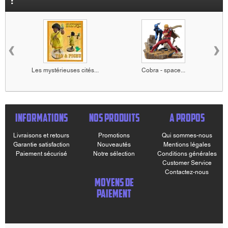
:
‹
›
Les mystérieuses cités...
Cobra - space...
INFORMATIONS
NOS PRODUITS
A PROPOS
Livraisons et retours
Promotions
Qui sommes-nous
Garantie satisfaction
Nouveautés
Mentions légales
Paiement sécurisé
Notre sélection
Conditions générales
Customer Service
Contactez-nous
MOYENS DE
PAIEMENT