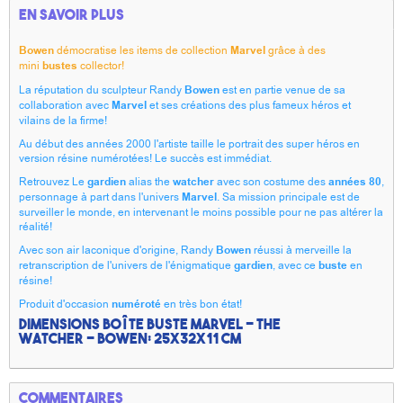
En savoir plus
Bowen
démocratise les items de collection
Marvel
grâce à des
mini
bustes
collector!
La réputation du sculpteur Randy
Bowen
est en partie venue de sa
collaboration avec
Marvel
et ses créations des plus fameux héros et
vilains de la firme!
Au début des années 2000 l'artiste taille le portrait des super héros en
version résine numérotées! Le succès est immédiat.
Retrouvez Le
gardien
alias the
watcher
avec son costume des
années 80
,
personnage à part dans l'univers
Marvel
. Sa mission principale est de
surveiller le monde, en intervenant le moins possible pour ne pas altérer la
réalité!
Avec son air laconique d'origine, Randy
Bowen
réussi à merveille la
retranscription de l'univers de l'énigmatique
gardien
, avec ce
buste
en
résine!
Produit d'occasion
numéroté
en très bon état!
Dimensions boîte buste
Marvel
- The
watcher -
Bowen
: 25x32x11 cm
Commentaires