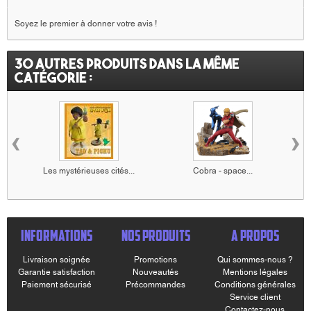
Soyez le premier à donner votre avis !
30 autres produits dans la même
catégorie :
‹
›
Les mystérieuses cités...
Cobra - space...
INFORMATIONS
NOS PRODUITS
A PROPOS
Livraison soignée
Promotions
Qui sommes-nous ?
Garantie satisfaction
Nouveautés
Mentions légales
Paiement sécurisé
Précommandes
Conditions générales
Service client
Contactez-nous