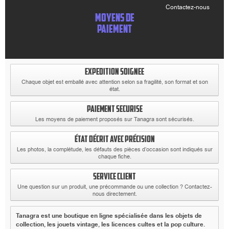
Contactez-nous
MOYENS DE
PAIEMENT
EXPEDITION SOIGNEE
Chaque objet est emballé avec attention selon sa fragilité, son format et son
état.
PAIEMENT SECURISE
Les moyens de paiement proposés sur Tanagra sont sécurisés.
ÉTAT DÉCRIT AVEC PRÉCISION
Les photos, la complétude, les défauts des pièces d’occasion sont indiqués sur
chaque fiche.
SERVICE CLIENT
Une question sur un produit, une précommande ou une collection ? Contactez-
nous directement.
Tanagra est une boutique en ligne spécialisée dans les objets de
collection, les jouets vintage, les licences cultes et la pop culture.