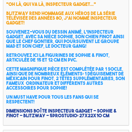
"Oh là, qui va là, Inspecteur Gadget..."
Blitzway rend hommage aux héros de la série
télévisée des années 80, j'ai nommé Inspecteur
Gadget!
Souvenez-vous du dessin animé, l'
Inspecteur
Gadget
, avec sa
nièce Sophie,
son
chien Finot ainsi
que le chef Gontier
, qui poursuivent le groupe
MAD et son chef, le
docteur Gang
!
Retrouvez ici la figurines de Sophie & Finot,
articulée de 15 et 12 cm en PVC.
Cette magnifique pièce est complétée par 1 socle,
ainsi que de nombreux éléments: 1 déguisement de
méxicain pour Finot, 2 têtes supplémentaires, son
fameux ordinateur et différents autres
accessoires pour Sophie!
Un Must Have pour tous les fans qui se
respectent!
Dimensions boîte Inspecteur Gadget - Sophie &
Finot - Blitzway - 5ProStudio: 27x22x10 cm