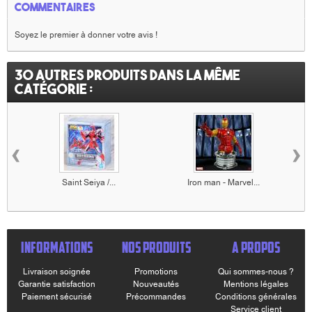
Commentaires
Soyez le premier à donner votre avis !
30 autres produits dans la même
catégorie :
‹
›
Saint Seiya /...
Iron man - Marvel...
INFORMATIONS
NOS PRODUITS
A PROPOS
Livraison soignée
Promotions
Qui sommes-nous ?
Garantie satisfaction
Nouveautés
Mentions légales
Paiement sécurisé
Précommandes
Conditions générales
Service client