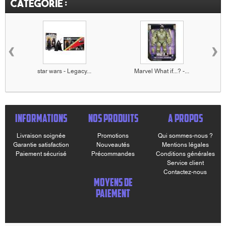
catégorie :
‹
›
star wars - Legacy...
Marvel What if...? -...
INFORMATIONS
NOS PRODUITS
A PROPOS
Livraison soignée
Promotions
Qui sommes-nous ?
Garantie satisfaction
Nouveautés
Mentions légales
Paiement sécurisé
Précommandes
Conditions générales
Service client
Contactez-nous
MOYENS DE
PAIEMENT