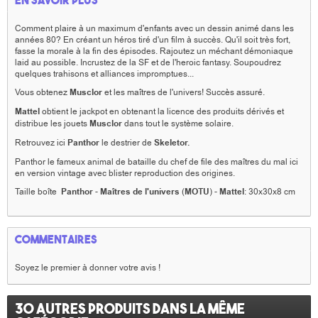
En savoir plus
Comment plaire à un maximum d'enfants avec un dessin animé dans les
années 80? En créant un héros tiré d'un film à succès. Qu'il soit très fort,
fasse la morale à la fin des épisodes. Rajoutez un méchant démoniaque
laid au possible. Incrustez de la SF et de l'heroic fantasy. Soupoudrez
quelques trahisons et alliances impromptues...
Vous obtenez
Musclor
et les maîtres de l'univers! Succès assuré.
Mattel
obtient le jackpot en obtenant la licence des produits dérivés et
distribue les jouets
Musclor
dans tout le système solaire.
Retrouvez ici
Panthor
le destrier de
Skeletor.
Panthor le fameux animal de bataille du chef de file des maîtres du mal ici
en version vintage avec blister reproduction des origines.
Taille boîte
Panthor
-
Maîtres de l'univers
(
MOTU
) -
Mattel
: 30x30x8 cm
Commentaires
Soyez le premier à donner votre avis !
30 autres produits dans la même