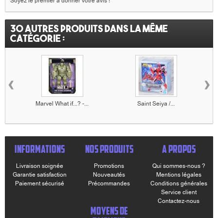
Soyez le premier à donner votre avis !
30 autres produits dans la même
catégorie :
‹
›
Marvel What if...? -...
Saint Seiya /...
INFORMATIONS
NOS PRODUITS
A PROPOS
Livraison soignée
Promotions
Qui sommes-nous ?
Garantie satisfaction
Nouveautés
Mentions légales
Paiement sécurisé
Précommandes
Conditions générales
Service client
Contactez-nous
MOYENS DE