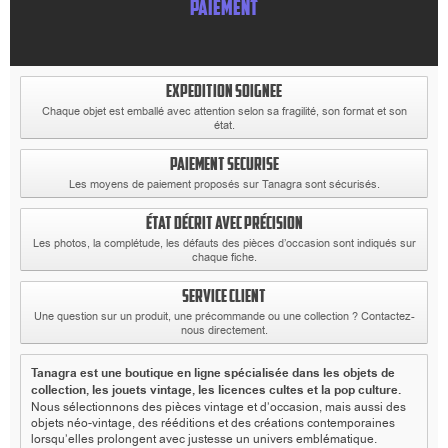
PAIEMENT
EXPEDITION SOIGNEE
Chaque objet est emballé avec attention selon sa fragilité, son format et son
état.
PAIEMENT SECURISE
Les moyens de paiement proposés sur Tanagra sont sécurisés.
ÉTAT DÉCRIT AVEC PRÉCISION
Les photos, la complétude, les défauts des pièces d’occasion sont indiqués sur
chaque fiche.
SERVICE CLIENT
Une question sur un produit, une précommande ou une collection ? Contactez-
nous directement.
Tanagra est une boutique en ligne spécialisée dans les objets de
collection, les jouets vintage, les licences cultes et la pop culture.
Nous sélectionnons des pièces vintage et d’occasion, mais aussi des
objets néo-vintage, des rééditions et des créations contemporaines
lorsqu’elles prolongent avec justesse un univers emblématique.