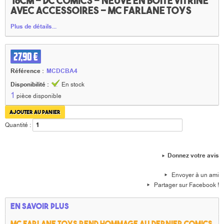
18cm – DC COMICS – neuve en boite vitrine
avec accessoires – Mc FARLANE TOYS
Plus de détails...
27,90 €
Référence :
MCDCBA4
Disponibilité :
En stock
1
pièce disponible
Quantité :
Donnez votre avis
Envoyer à un ami
Partager sur Facebook !
En savoir plus
Mc FARLANE TOYS rend hommage au dernier COMICS