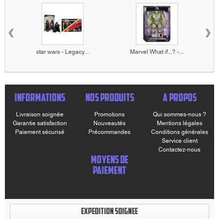
‹
›
star wars - Legacy...
Marvel What if...? -...
INFORMATIONS
NOS PRODUITS
A PROPOS
Livraison soignée
Promotions
Qui sommes-nous ?
Garantie satisfaction
Nouveautés
Mentions légales
Paiement sécurisé
Précommandes
Conditions générales
Service client
Contactez-nous
MOYENS DE
PAIEMENT
EXPEDITION SOIGNEE