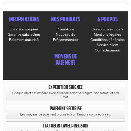
INFORMATIONS
NOS PRODUITS
A PROPOS
Livraison soignée
Promotions
Qui sommes-nous ?
Garantie satisfaction
Nouveautés
Mentions légales
Paiement sécurisé
Précommandes
Conditions générales
Service client
Contactez-nous
MOYENS DE
PAIEMENT
EXPEDITION SOIGNEE
Chaque objet est emballé avec attention selon sa fragilité, son format et son
état.
PAIEMENT SECURISE
Les moyens de paiement proposés sur Tanagra sont sécurisés.
ÉTAT DÉCRIT AVEC PRÉCISION