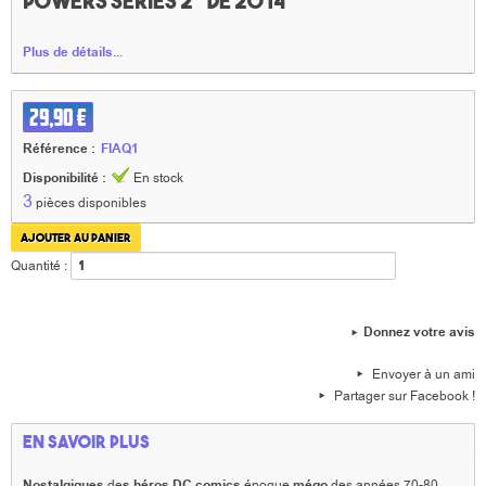
Powers series 2" de 2014
Plus de détails...
29,90 €
Référence :
FIAQ1
Disponibilité :
En stock
3
pièces disponibles
Quantité :
Donnez votre avis
Envoyer à un ami
Partager sur Facebook !
En savoir plus
Nostalgiques
de
s héros DC comics
époque
mégo
des années 70-80,