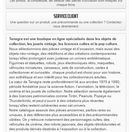
Les photos, la complétude, les défauts des pièces d’occasion sont indiqués sur
chaque fiche.
SERVICE CLIENT
Une question sur un produit, une précommande ou une collection ? Contactez-
nous directement.
Tanagra est une boutique en ligne spécialisée dans les objets de
collection, les jouets vintage, les licences cultes et la pop culture.
Nous sélectionnons des pièces vintage et d’occasion, mais aussi des
objets néo-vintage, des rééditions et des créations contemporaines
lorsqu’elles prolongent avec justesse un univers emblématique.
Figurines et statuettes, robots, jeux électroniques rétro, maquettes,
véhicules miniatures, vaisseaux, sets de construction, cartes à
collectionner et curiosités : chaque produit est choisi pour son histoire,
son esthétique et son intérêt pour les collectionneurs adultes.
Le cœur de Tanagra reste profondément lié aux années 1970 à 1990,
période fondatrice pour la science-fiction, l’animation, la télévision, le
cinéma et les jouets de collection. Notre sélection remonte également
à des licences patrimoniales comme Tintin, Peanuts, Popeye ou
Thunderbirds, et peut s’ouvrir à des créations plus récentes
lorsqu’elles restent cohérentes avec cet univers.
Notre catalogue associe des pièces anciennes, parfois rares ou
uniques, à des références plus accessibles et à des précommandes
ciblées. On y retrouve notamment des personnages cultes, des
véhicules de cinéma, des robots japonais, des objets rétrofuturistes et
des produits dérivés destinés à l’exposition ou à la collection.