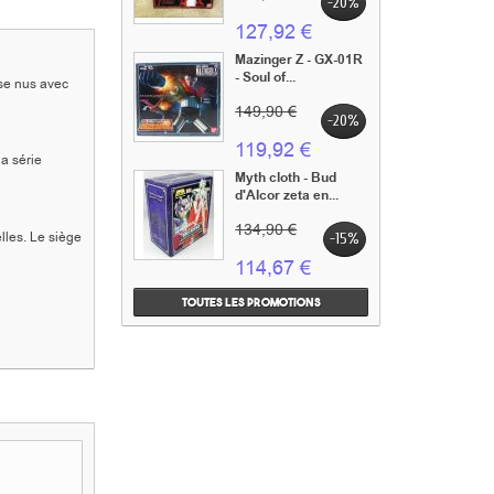
-20%
127,92 €
Mazinger Z - GX-01R
- Soul of...
rse nus avec
149,90 €
-20%
119,92 €
la série
Myth cloth - Bud
d'Alcor zeta en...
134,90 €
lles. Le siège
-15%
114,67 €
Toutes les promotions