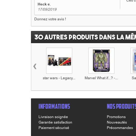
Ces 
Heck e.
17/09/2019
Donnez votre avis !
30 autres produits dans la mê
‹
star wars - Legacy...
Marvel What if...? -...
Sa
INFORMATIONS
NOS PRODUIT
Livraison soignée
Promotions
Garantie satisfaction
Nouveautés
Paiement sécurisé
Précommandes