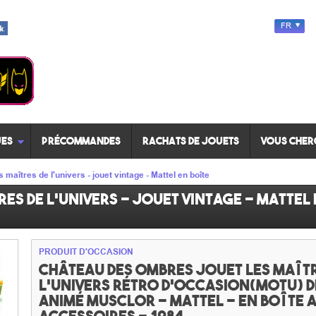
FR
es
Précommandes
Rachats de jouets
Vous cher
maîtres de l'univers - jouet vintage - Mattel en boîte
es de l'univers - jouet vintage - Mattel
PRODUIT D'OCCASION
Château des ombres jouet Les maîtr
l'univers rétro d'occasion(MOTU) d
animé Musclor - Mattel - en boîte 