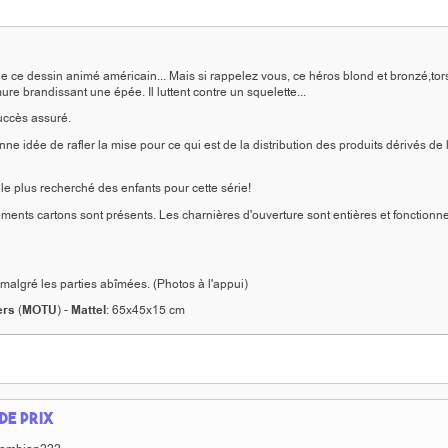
 de ce dessin animé américain... Mais si rappelez vous, ce héros blond et bronzé,to
ure brandissant une épée. Il luttent contre un squelette...
Succès assuré.
 idée de rafler la mise pour ce qui est de la distribution des produits dérivés de 
 le plus recherché des enfants pour cette série!
ments cartons sont présents. Les charnières d'ouverture sont entières et fonctionne
 malgré les parties abîmées. (Photos à l'appui)
ers
(
MOTU
) -
Mattel
: 65x45x15 cm
de prix