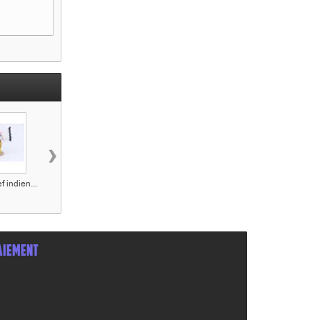
›
f indien...
Figurine série Lucky...
Figurine en résine
Figurine Jack
Le...
Dalton...
AIEMENT