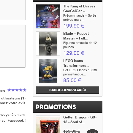
The King of Braves
GaoGaiGar –...
Précommande – Sortie
prévue mars...
199,90 €
Blade – Puppet
Master – Full...
Figurine articulée de 12
pouces...
129,00 €
LEGO Icons
Transformers...
Set LEGO Icons 10338
permettant de...
85,00 €
Toutes les nouveautés
nne
 utilisateurs (1)
nnez votre avis
Promotions
nvoyer à un ami
Getter Dragon - GX-
r sur Facebook !
18 - Soul of...
159,90 €