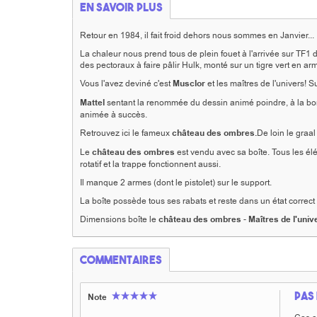
En savoir plus
Retour en 1984, il fait froid dehors nous sommes en Janvier...
La chaleur nous prend tous de plein fouet à l'arrivée sur TF1
des pectoraux à faire pâlir Hulk, monté sur un tigre vert en arm
Vous l'avez deviné c'est
Musclor
et les maîtres de l'univers! 
Mattel
sentant la renommée du dessin animé poindre, à la bonne
animée à succès.
Retrouvez ici le fameux
château des ombres.
De loin le graal
Le
château des ombres
est vendu avec sa boîte. Tous les élé
rotatif et la trappe fonctionnent aussi.
Il manque 2 armes (dont le pistolet) sur le support.
La boîte possède tous ses rabats et reste dans un état correct
Dimensions boîte le
château des ombres
-
Maîtres de l'univ
Commentaires
Pas 
Note