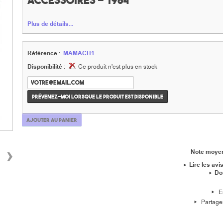
accessoires - 1984
Plus de détails...
Référence :
MAMACH1
Disponibilité :
Ce produit n'est plus en stock
Prévenez-moi lorsque le produit est disponible
Ajouter au panier
›
Note moye
Lire les avis
Do
E
Partage