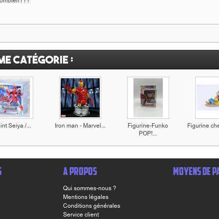
combien???
me catégorie :
int Seiya /...
Iron man - Marvel...
Figurine-Funko
Figurine che
POP!...
S
A PROPOS
MOYENS DE P
Qui sommes-nous ?
Mentions légales
Conditions générales
Service client