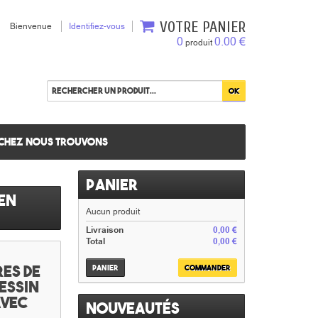
VOTRE PANIER
Bienvenue
Identifiez-vous
0
0.00 €
produit
chez nous trouvons
Panier
 en
Aucun produit
Livraison
0,00 €
Total
0,00 €
es de
Panier
Commander
essin
avec
Nouveautés