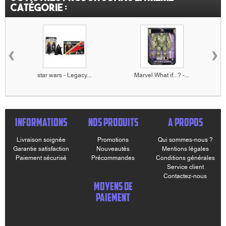
catégorie :
‹
›
star wars - Legacy...
Marvel What if...? -...
INFORMATIONS
NOS PRODUITS
A PROPOS
Livraison soignée
Promotions
Qui sommes-nous ?
Garantie satisfaction
Nouveautés
Mentions légales
Paiement sécurisé
Précommandes
Conditions générales
Service client
Contactez-nous
MOYENS DE
PAIEMENT