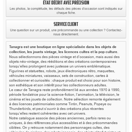
ÉTAT DÉCRIT AVEC PRÉCISION
Les photos, la complétude, les défauts des pièces d’occasion sont indiqués sur
chaque fiche.
SERVICE CLIENT
Une question sur un produit, une précommande ou une collection ? Contactez-
nous directement.
Tanagra est une boutique en ligne spécialisée dans les objets de
collection, les jouets vintage, les licences cultes et la pop culture.
Nous sélectionnons des pièces vintage et d’occasion, mais aussi des
objets néo-vintage, des rééditions et des créations contemporaines
lorsqu’elles prolongent avec justesse un univers emblématique.
Figurines et statuettes, robots, jeux électroniques rétro, maquettes,
véhicules miniatures, vaisseaux, sets de construction, cartes à
collectionner et curiosités : chaque produit est choisi pour son histoire,
son esthétique et son intérêt pour les collectionneurs adultes.
Le cœur de Tanagra reste profondément lié aux années 1970 à 1990,
période fondatrice pour la science-fiction, l’animation, la télévision, le
cinéma et les jouets de collection. Notre sélection remonte également
à des licences patrimoniales comme Tintin, Peanuts, Popeye ou
Thunderbirds, et peut s’ouvrir à des créations plus récentes
lorsqu’elles restent cohérentes avec cet univers.
Notre catalogue associe des pièces anciennes, parfois rares ou
uniques, à des références plus accessibles et à des précommandes
ciblées. On y retrouve notamment des personnages cultes, des