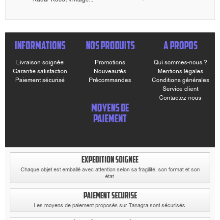
INFORMATIONS
NOS PRODUITS
A PROPOS
Livraison soignée
Promotions
Qui sommes-nous ?
Garantie satisfaction
Nouveautés
Mentions légales
Paiement sécurisé
Précommandes
Conditions générales
Service client
Contactez-nous
MOYENS DE
PAIEMENT
EXPEDITION SOIGNEE
Chaque objet est emballé avec attention selon sa fragilité, son format et son
état.
PAIEMENT SECURISE
Les moyens de paiement proposés sur Tanagra sont sécurisés.