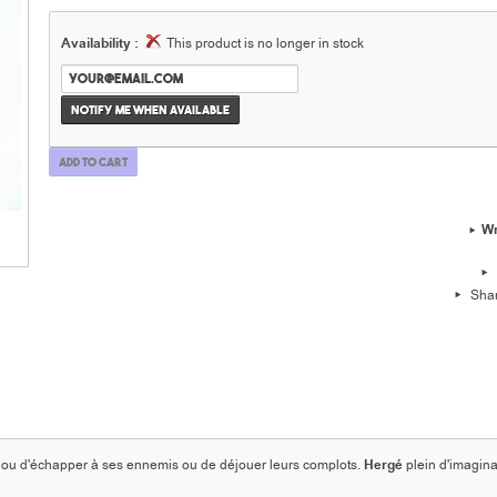
Availability :
This product is no longer in stock
Notify me when available
Add to cart
Wr
Sha
ser ou d'échapper à ses ennemis ou de déjouer leurs complots.
Hergé
plein d'imaginat