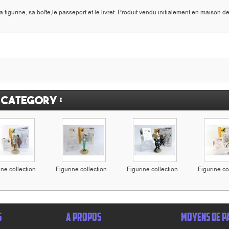
 figurine, sa boîte,le passeport et le livret. Produit vendu initialement en maison d
 category :
ne collection...
Figurine collection...
Figurine collection...
Figurine col
S
A PROPOS
MOYENS DE P