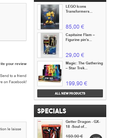
LEGO Icons
Transformers...
85,00 €
Capitaine Flam –
Figurine pin’s...
29,00 €
Magic: The Gathering
ite your review
– Star Trek...
Send to a friend
re on Facebook!
199,90 €
All new products
Specials
Getter Dragon - GX-
18 -Soul of...
ion le laisse
159,90 €