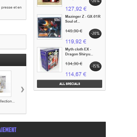
-20%
e presse et en
127,92 €
Mazinger Z - GX-01R
Soul of...
149,90 €
-20%
119,92 €
Myth cloth EX -
Dragon Shiryu...
134,90 €
-15%
114,67 €
›
All specials
lection...
Figurine collection...
Figurine collection...
Figurine collectio
AIEMENT