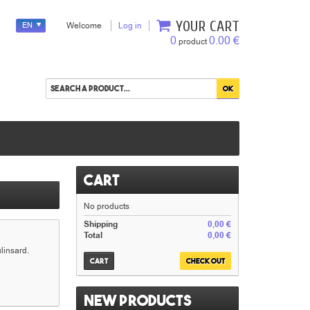
YOUR CART
EN
Welcome
Log in
0
0.00 €
product
Cart
No products
Shipping
0,00 €
Total
0,00 €
linsard.
Cart
Check out
New products