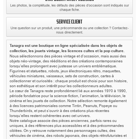
Les photos, la complétude, les défauts des pièces d’occasion sont indiqués sur
chaque fiche.
SERVICE CLIENT
Une question sur un produit, une précommande ou une collection ? Contactez-
nous directement.
Tanagra est une boutique en ligne spécialisée dans les objets de
collection, les jouets vintage, les licences cultes et la pop culture.
Nous sélectionnons des pièces vintage et d’occasion, mais aussi des
objets néo-vintage, des rééditions et des créations contemporaines
lorsqu’elles prolongent avec justesse un univers emblématique.
Figurines et statuettes, robots, jeux électroniques rétro, maquettes,
véhicules miniatures, vaisseaux, sets de construction, cartes à
collectionner et curiosités : chaque produit est choisi pour son histoire,
son esthétique et son intérêt pour les collectionneurs adultes.
Le cœur de Tanagra reste profondément lié aux années 1970 à 1990,
période fondatrice pour la science-fiction, l’animation, la télévision, le
cinéma et les jouets de collection. Notre sélection remonte également
à des licences patrimoniales comme Tintin, Peanuts, Popeye ou
Thunderbirds, et peut s’ouvrir à des créations plus récentes
lorsqu’elles restent cohérentes avec cet univers.
Notre catalogue associe des pièces anciennes, parfois rares ou
uniques, à des références plus accessibles et à des précommandes
ciblées. On y retrouve notamment des personnages cultes, des
véhicules de cinéma, des robots japonais, des objets rétrofuturistes et