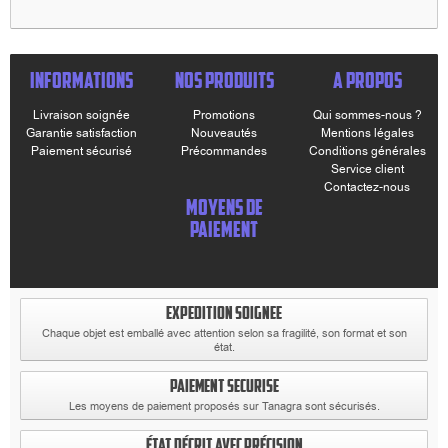
INFORMATIONS
NOS PRODUITS
A PROPOS
Livraison soignée
Promotions
Qui sommes-nous ?
Garantie satisfaction
Nouveautés
Mentions légales
Paiement sécurisé
Précommandes
Conditions générales
Service client
Contactez-nous
MOYENS DE
PAIEMENT
EXPEDITION SOIGNEE
Chaque objet est emballé avec attention selon sa fragilité, son format et son
état.
PAIEMENT SECURISE
Les moyens de paiement proposés sur Tanagra sont sécurisés.
ÉTAT DÉCRIT AVEC PRÉCISION