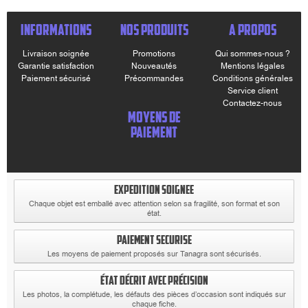
INFORMATIONS
NOS PRODUITS
A PROPOS
Livraison soignée
Promotions
Qui sommes-nous ?
Garantie satisfaction
Nouveautés
Mentions légales
Paiement sécurisé
Précommandes
Conditions générales
Service client
Contactez-nous
MOYENS DE
PAIEMENT
EXPEDITION SOIGNEE
Chaque objet est emballé avec attention selon sa fragilité, son format et son
état.
PAIEMENT SECURISE
Les moyens de paiement proposés sur Tanagra sont sécurisés.
ÉTAT DÉCRIT AVEC PRÉCISION
Les photos, la complétude, les défauts des pièces d’occasion sont indiqués sur
chaque fiche.