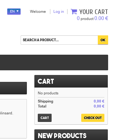
YOUR CART
EN
Welcome
Log in
0
0.00 €
product
Cart
No products
Shipping
0,00 €
Total
0,00 €
linsard.
Cart
Check out
New products