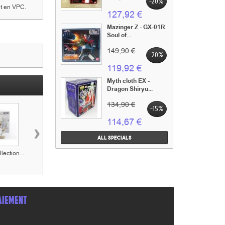
-20%
et en VPC.
127,92 €
Mazinger Z - GX-01R
Soul of...
149,90 €
-20%
119,92 €
Myth cloth EX -
Dragon Shiryu...
134,90 €
-15%
114,67 €
›
All specials
lection...
Figurine collection...
Figurine collection...
Figurine collectio
AIEMENT