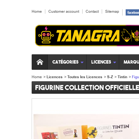
Home
Customer account
Contact
Sitemap
Catégories
Licences
Marqu
Home
>
Licences
>
Toutes les Licences
>
S-Z
>
Tintin
>
Figu
Figurine collection officiell