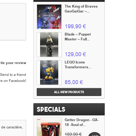
The King of Braves
GaoGaiGar –...
199,90 €
Blade – Puppet
Master – Full...
129,00 €
LEGO Icons
ite your review
Transformers...
Send to a friend
re on Facebook!
85,00 €
All new products
Specials
Getter Dragon - GX-
18 -Soul of...
 de caractère,
159,90 €