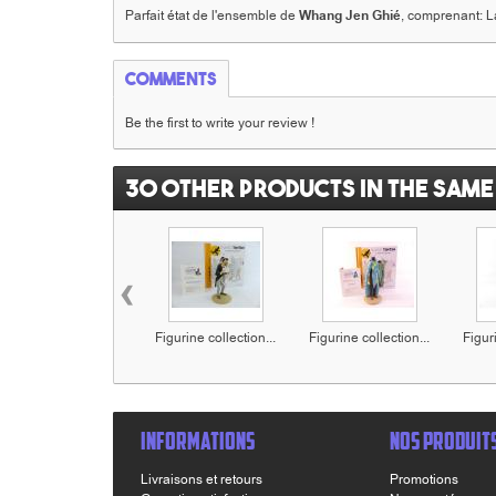
Parfait état de l'ensemble de
Whang Jen Ghié
, comprenant: La
Comments
Be the first to write your review !
30 other products in the same
‹
Figurine collection...
Figurine collection...
Figuri
INFORMATIONS
NOS PRODUIT
Livraisons et retours
Promotions