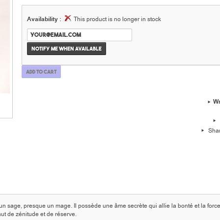
Availability :
This product is no longer in stock
Notify me when available
Add to cart
Wr
Sha
un sage, presque un mage. Il possède une âme secrète qui allie la bonté et la force
aut de zénitude et de réserve.