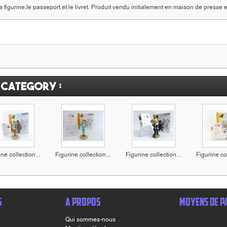
 figurine,le passeport et le livret. Produit vendu initialement en maison de presse 
 category :
ne collection...
Figurine collection...
Figurine collection...
Figurine col
S
A PROPOS
MOYENS DE P
Qui sommes-nous