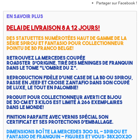
Partager sur Facebook !
En savoir plus
DELAI DE LIVRAISON 8 A 12 JOURS!
Des
statuettes numérotées
haut de gamme de la
série
Spirou et Fantasio
pour collectionneur
pointu de
BD
franco belge!
Retrouvez la Mercedes coupée
roadster d'origine, tiré des méninges de
Franquin
dans le tome "L'ombre du Z".
Reproduction fidèle d'une case de la
BD
ou
Spirou,
passe en jeep et croise Zantafio dans son coupé
de luxe, le tout en Palombie!
Produit pour
collectionneur
averti ce bijou
de 30 cm et 3 kilos est limité à 266 exemplaires
dans le monde!
Finition parfaite avec vernis spécial son
certificat et ses protections d'emballage.
Dimensions boîte la Mercedes 300 SL
- Spirou et
Fantasio
de
Franquin
- Figures et vous:
38x20x20