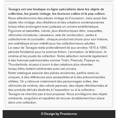
Tanagra est une boutique en ligne spécialisée dans les objets de
collection, les jouets vintage, les licences cultes et la pop culture.
Nous sélectionnons des pièces vintage et d’occasion, mais aussi des
objets néo-vintage, des rééditions et des créations contemporaines
lorsqu’elles prolongent avec justesse un univers emblématique.
Figurines et statuettes, robots, jeux électroniques rétro, maquettes,
véhicules miniatures, vaisseaux, sets de construction, cartes à
collectionner et curiosités : chaque produit est choisi pour son histoire,
son esthétique et son intérêt pour les collectionneurs adultes.
Le cœur de Tanagra reste profondément lié aux années 1970 à 1990,
période fondatrice pour la science-fiction, l’animation, la télévision, le
cinéma et les jouets de collection. Notre sélection remonte également
à des licences patrimoniales comme Tintin, Peanuts, Popeye ou
Thunderbirds, et peut s’ouvrir à des créations plus récentes
lorsqu’elles restent cohérentes avec cet univers.
Notre catalogue associe des pièces anciennes, parfois rares ou
uniques, à des références plus accessibles et à des précommandes
ciblées. On y retrouve notamment des personnages cultes, des
véhicules de cinéma, des robots japonais, des objets rétrofuturistes et
des produits dérivés destinés à l’exposition ou à la collection.
Tanagra ne cherche pas à tout proposer. Nous privilégions des objets
cohérents, singuliers et capables de trouver durablement leur place
dans une collection.
© Design by Prestacrea