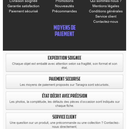
Livraison soignée
Promotions
Qui sommes-nous ?
Garantie satisfaction
Nouveautés
Mentions légales
Paiement sécurisé
Précommandes
Conditions générales
Service client
Contactez-nous
MOYENS DE
PAIEMENT
EXPEDITION SOIGNEE
Chaque objet est emballé avec attention selon sa fragilité, son format et son
état.
PAIEMENT SECURISE
Les moyens de paiement proposés sur Tanagra sont sécurisés.
ÉTAT DÉCRIT AVEC PRÉCISION
Les photos, la complétude, les défauts des pièces d’occasion sont indiqués sur
chaque fiche.
SERVICE CLIENT
Une question sur un produit, une précommande ou une collection ? Contactez-
nous directement.