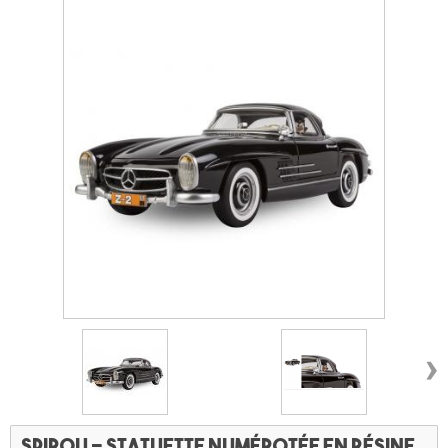
›
Spirou - statuette numérotée en résine