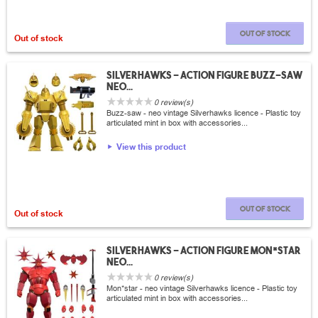
Out of stock
Out of stock
Silverhawks - Action figure Buzz-saw
neo...
0 review(s)
Buzz-saw - neo vintage Silverhawks licence - Plastic toy
articulated mint in box with accessories...
View this product
Out of stock
Out of stock
Silverhawks - Action figure Mon*star
neo...
0 review(s)
Mon*star - neo vintage Silverhawks licence - Plastic toy
articulated mint in box with accessories...