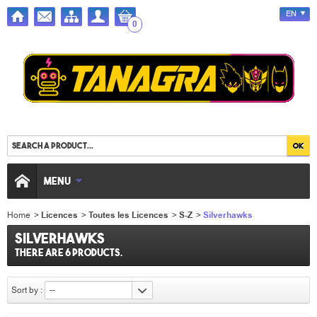
EN
0
MENU
Home
>
Licences
>
Toutes les Licences
>
S-Z
>
Silverhawks
Silverhawks
There are 6 products.
Sort by :
--