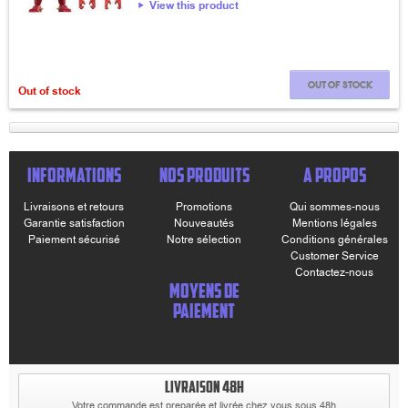
View this product
Out of stock
Out of stock
INFORMATIONS
NOS PRODUITS
A PROPOS
Livraisons et retours
Promotions
Qui sommes-nous
Garantie satisfaction
Nouveautés
Mentions légales
Paiement sécurisé
Notre sélection
Conditions générales
Customer Service
Contactez-nous
MOYENS DE
PAIEMENT
LIVRAISON 48H
Votre commande est preparée et livrée chez vous sous 48h