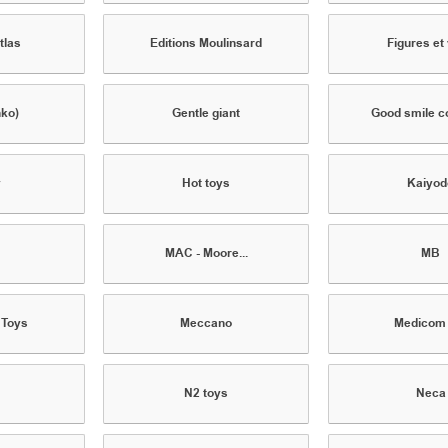
tlas
Editions Moulinsard
Figures et
nko)
Gentle giant
Good smile 
y
Hot toys
Kaiyod
MAC - Moore...
MB
 Toys
Meccano
Medicom 
N2 toys
Neca