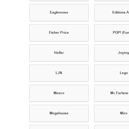
Eaglemoss
Editions A
Fisher Price
POP! (Fu
Heller
Joyto
LJN
Lego
Mezco
Mc Farlane
Megahouse
Miro