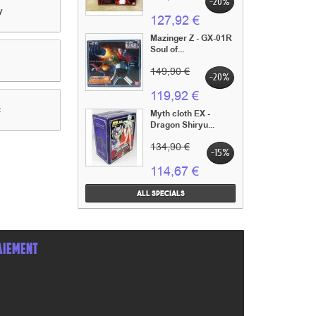
-20%
y
127,92 €
Mazinger Z - GX-01R
Soul of...
149,90 €
-20%
119,92 €
z
Myth cloth EX -
Dragon Shiryu...
134,90 €
-15%
114,67 €
All specials
AIEMENT