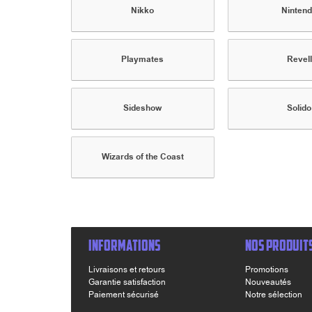
Nikko
Ninten
Playmates
Revell
Sideshow
Solido
Wizards of the Coast
INFORMATIONS
NOS PRODUIT
Livraisons et retours
Promotions
Garantie satisfaction
Nouveautés
Paiement sécurisé
Notre sélection