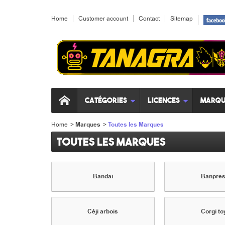
Home
Customer account
Contact
Sitemap
Catégories
Licences
Marqu
Home
>
Marques
>
Toutes les Marques
Toutes les Marques
Bandai
Banpres
Céji arbois
Corgi to