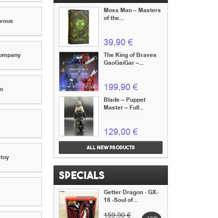
Moss Man – Masters
of the...
 vous
39,90 €
company
The King of Braves
GaoGaiGar –...
199,90 €
o
Blade – Puppet
Master – Full...
129,00 €
All new products
toy
Specials
Getter Dragon - GX-
18 -Soul of...
159,90 €