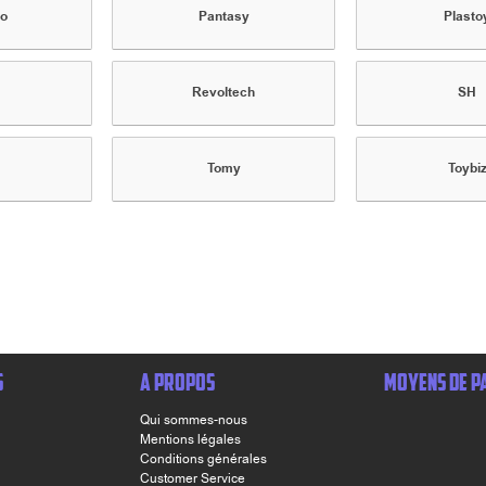
do
Pantasy
Plasto
Revoltech
SH
Tomy
Toybi
S
A PROPOS
MOYENS DE P
Qui sommes-nous
Mentions légales
Conditions générales
Customer Service