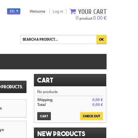
YOUR CART
EN
Welcome
Log in
0
0.00 €
product
Cart
o products.
No products
Shipping
0,00 €
Total
0,00 €
a
Cart
Check out
oys
New products