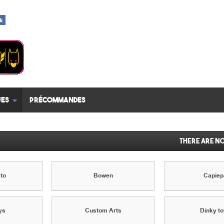
es
Précommandes
There are n
to
Bowen
Capiep
ys
Custom Arts
Dinky t