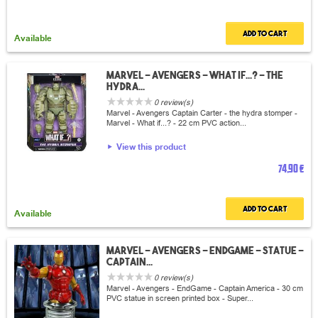
Add to cart
Available
Marvel - Avengers - What if...? - the
hydra...
0 review(s)
Marvel - Avengers Captain Carter - the hydra stomper -
Marvel - What if...? - 22 cm PVC action...
View this product
74,90 €
Add to cart
Available
Marvel - Avengers - EndGame - Statue -
Captain...
0 review(s)
Marvel - Avengers - EndGame - Captain America - 30 cm
PVC statue in screen printed box - Super...