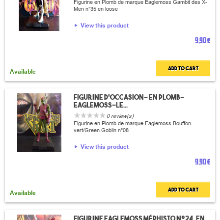
Figurine en Plomb de marque Eaglemoss Gambit des X-
Men n°35 en loose
View this product
9,90 €
Add to cart
Available
Figurine d'occasion- en plomb-
Eaglemoss-Le...
0 review(s)
Figurine en Plomb de marque Eaglemoss Bouffon
vert/Green Goblin n°08
View this product
9,90 €
Add to cart
Available
Figurine Eaglemoss Méphisto n°24, en