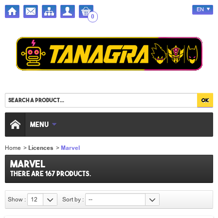
EN
0
MENU
Home
>
Licences
>
Marvel
Marvel
There are 167 products.
Show :
12
Sort by :
--