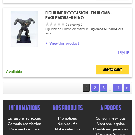
Figurine d'occasion-en plomb-
Eaglemoss-Rhino...
0 review(s)
Figurine en Plomb de marque Eaglemoss-Rhino-Hors
série
View this product
19,90 €
Add to cart
Available
»
1
2
3
14
...
INFORMATIONS
NOS PRODUITS
A PROPOS
Livraisons et retours
Promotions
Qui sommes-nous
Garantie satisfaction
Nouveautés
Mentions légales
Paiement sécurisé
Notre sélection
Conditions générales
Customer Service