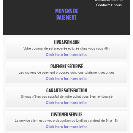
Contactez-nous
MOYENS DE
PAIEMENT
LIVRAISON 48H
Votre commande est preparée et livrée chez vous sous 48h
Click here for more infos
PAIEMENT SÉCURISÉ
Les moyens de paiement proposés sont tous totalement sécurisés
Click here for more infos
GARANTIE SATISFACTION
Si vous n'êtes pas satisfait de votre achat vous êtes remboursé
Click here for more infos
CUSTOMER SERVICE
Le service client est a votre disposition du lundi au vendredi de 9h à 18h
Click here for more infos