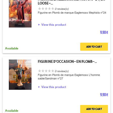
loose-...
0 review(s)
Figurine en Plomb de marque Eaglemoss Mephisto n°24
View this product
9,90 €
Add to cart
Available
Figurine d'occasion- en plomb-...
0 review(s)
Figurine en Plomb de marque Eaglemoss L'homme
sable/Sandman n°27
View this product
9,90 €
Add to cart
Available