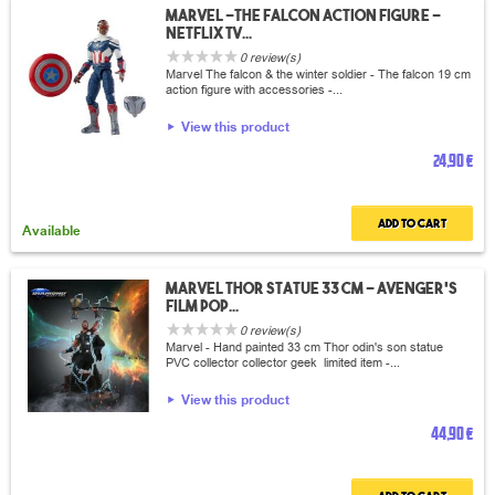
Marvel -The falcon Action figure -
Netflix TV...
0 review(s)
Marvel The falcon & the winter soldier - The falcon 19 cm
action figure with accessories -...
View this product
24,90 €
Add to cart
Available
Marvel Thor statue 33 cm - Avenger's
film pop...
0 review(s)
Marvel - Hand painted 33 cm Thor odin's son statue
PVC collector collector geek limited item -...
View this product
44,90 €