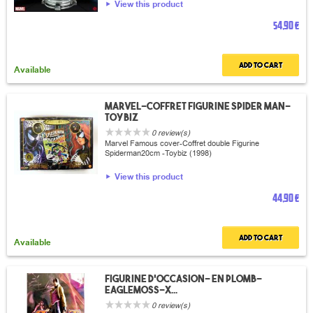
View this product
54,90 €
Add to cart
Available
Marvel-coffret figurine spider man-
Toybiz
0 review(s)
Marvel Famous cover-Coffret double Figurine
Spiderman20cm -Toybiz (1998)
View this product
44,90 €
Add to cart
Available
Figurine d'occasion- en plomb-
Eaglemoss-X...
0 review(s)