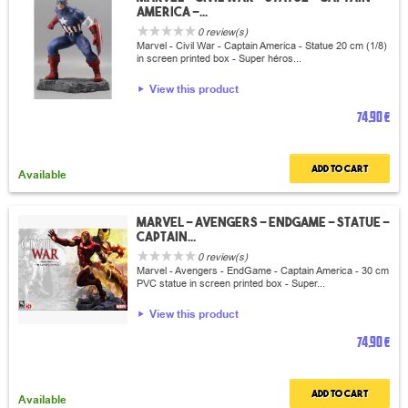
America -...
0 review(s)
Marvel - Civil War - Captain America - Statue 20 cm (1/8)
in screen printed box - Super héros...
View this product
74,90 €
Add to cart
Available
Marvel - Avengers - EndGame - Statue -
Captain...
0 review(s)
Marvel - Avengers - EndGame - Captain America - 30 cm
PVC statue in screen printed box - Super...
View this product
74,90 €
Add to cart
Available