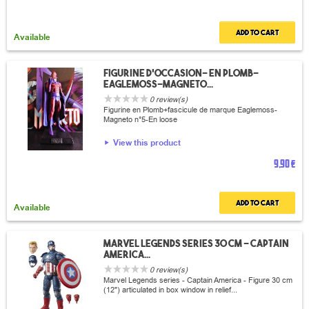
Add to cart
Available
Figurine d'occasion- en plomb-
Eaglemoss-Magneto...
0 review(s)
Figurine en Plomb+fascicule de marque Eaglemoss-
Magneto n°5-En loose
View this product
9,90 €
Add to cart
Available
Marvel legends series 30 cm - Captain
America...
0 review(s)
Marvel Legends series - Captain America - Figure 30 cm
(12") articulated in box window in relief...