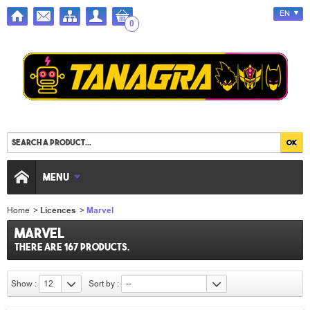
EN
0
MENU
Home
>
Licences
>
Marvel
Marvel
There are 167 products.
Show :
12
Sort by :
--