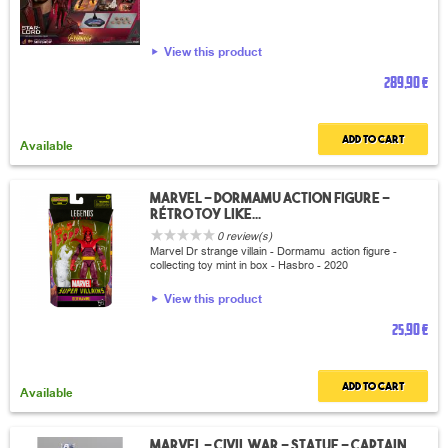
View this product
289,90 €
Add to cart
Available
Marvel - Dormamu Action figure -
rétro toy like...
0 review(s)
Marvel Dr strange villain - Dormamu action figure -
collecting toy mint in box - Hasbro - 2020
View this product
25,90 €
Add to cart
Available
Marvel - Civil War - Statue - Captain