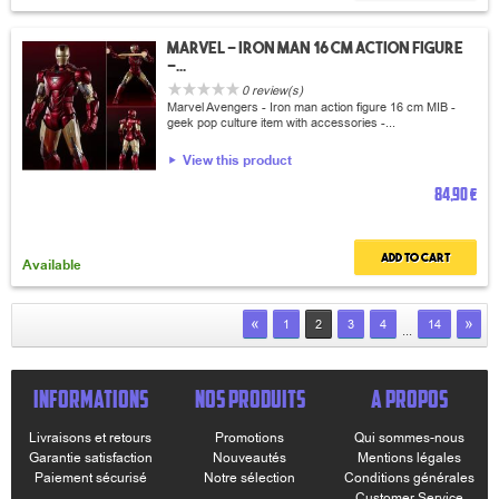
Marvel - Iron man 16 cm action figure
-...
0 review(s)
Marvel Avengers - Iron man action figure 16 cm MIB -
geek pop culture item with accessories -...
View this product
84,90 €
Add to cart
Available
«
»
1
2
3
4
14
...
INFORMATIONS
NOS PRODUITS
A PROPOS
Livraisons et retours
Promotions
Qui sommes-nous
Garantie satisfaction
Nouveautés
Mentions légales
Paiement sécurisé
Notre sélection
Conditions générales
Customer Service