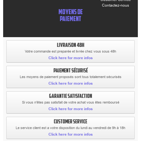
Contactez-nous
MOYENS DE
PAIEMENT
LIVRAISON 48H
Votre commande est preparée et livrée chez vous sous 48h
Click here for more infos
PAIEMENT SÉCURISÉ
Les moyens de paiement proposés sont tous totalement sécurisés
Click here for more infos
GARANTIE SATISFACTION
Si vous n'êtes pas satisfait de votre achat vous êtes remboursé
Click here for more infos
CUSTOMER SERVICE
Le service client est a votre disposition du lundi au vendredi de 9h à 18h
Click here for more infos