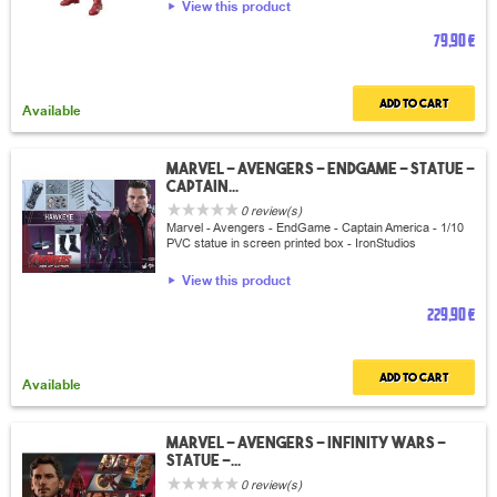
View this product
79,90 €
Add to cart
Available
Marvel - Avengers - EndGame - Statue -
Captain...
0 review(s)
Marvel - Avengers - EndGame - Captain America - 1/10
PVC statue in screen printed box - IronStudios
View this product
229,90 €
Add to cart
Available
Marvel - Avengers - Infinity wars -
Statue -...
0 review(s)