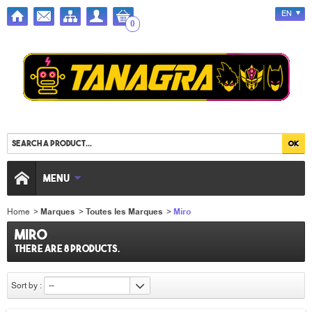
EN
0
MENU
Home
>
Marques
>
Toutes les Marques
>
Miro
Miro
There are 8 products.
Sort by :
--