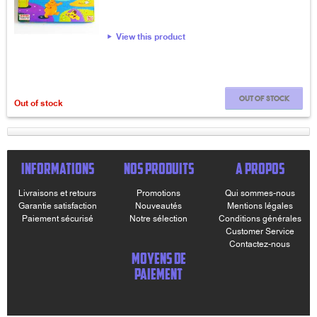
View this product
Out of stock
Out of stock
INFORMATIONS
NOS PRODUITS
A PROPOS
Livraisons et retours
Promotions
Qui sommes-nous
Garantie satisfaction
Nouveautés
Mentions légales
Paiement sécurisé
Notre sélection
Conditions générales
Customer Service
Contactez-nous
MOYENS DE
PAIEMENT