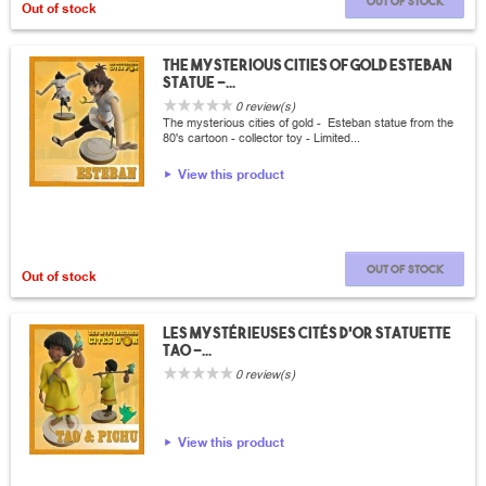
Out of stock
Out of stock
the mysterious cities of gold Esteban
statue -...
0 review(s)
The mysterious cities of gold - Esteban statue from the
80's cartoon - collector toy - Limited...
View this product
Out of stock
Out of stock
Les mystérieuses cités d'or statuette
Tao -...
0 review(s)
View this product