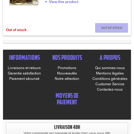
View this product
Out of stock
Out of stock
INFORMATIONS
NOS PRODUITS
A PROPOS
Livraisons et retours
Promotions
Qui sommes-nous
Garantie satisfaction
Nouveautés
Mentions légales
Paiement sécurisé
Notre sélection
Conditions générales
Customer Service
Contactez-nous
MOYENS DE
PAIEMENT
LIVRAISON 48H
Votre commande est preparée et livrée chez vous sous 48h