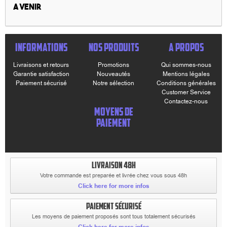
A venir
INFORMATIONS
NOS PRODUITS
A PROPOS
Livraisons et retours
Promotions
Qui sommes-nous
Garantie satisfaction
Nouveautés
Mentions légales
Paiement sécurisé
Notre sélection
Conditions générales
Customer Service
Contactez-nous
MOYENS DE
PAIEMENT
LIVRAISON 48H
Votre commande est preparée et livrée chez vous sous 48h
Click here for more infos
PAIEMENT SÉCURISÉ
Les moyens de paiement proposés sont tous totalement sécurisés