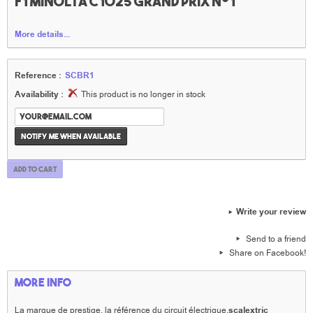
F1 Minolta C1025 Grand Prix n°1
More details...
Reference :
SCBR1
Availability :
This product is no longer in stock
Notify me when available
Add to cart
Write your review
Send to a friend
Share on Facebook!
More info
La marque de prestige, la référence du circuit électrique,
scalextric