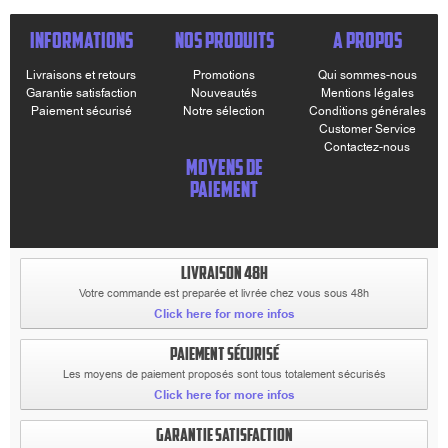
INFORMATIONS
NOS PRODUITS
A PROPOS
Livraisons et retours
Promotions
Qui sommes-nous
Garantie satisfaction
Nouveautés
Mentions légales
Paiement sécurisé
Notre sélection
Conditions générales
Customer Service
Contactez-nous
MOYENS DE
PAIEMENT
LIVRAISON 48H
Votre commande est preparée et livrée chez vous sous 48h
Click here for more infos
PAIEMENT SÉCURISÉ
Les moyens de paiement proposés sont tous totalement sécurisés
Click here for more infos
GARANTIE SATISFACTION