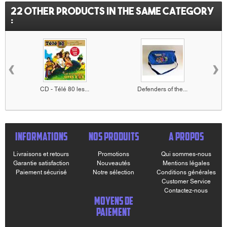
22 other products in the same category
:
‹
›
CD - Télé 80 les...
Defenders of the...
INFORMATIONS
NOS PRODUITS
A PROPOS
Livraisons et retours
Promotions
Qui sommes-nous
Garantie satisfaction
Nouveautés
Mentions légales
Paiement sécurisé
Notre sélection
Conditions générales
Customer Service
Contactez-nous
MOYENS DE
PAIEMENT