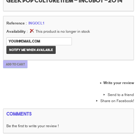
geek pop culture item - Incubot -2014
Reference :
INGOCL1
Availability :
This product is no longer in stock
Notify me when available
Add to cart
Write your review
Send to a friend
Share on Facebook!
Comments
Be the first to write your review !