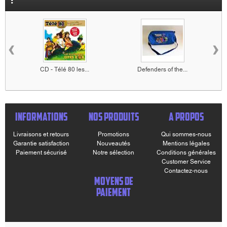
:
‹
›
CD - Télé 80 les...
Defenders of the...
INFORMATIONS
NOS PRODUITS
A PROPOS
Livraisons et retours
Promotions
Qui sommes-nous
Garantie satisfaction
Nouveautés
Mentions légales
Paiement sécurisé
Notre sélection
Conditions générales
Customer Service
Contactez-nous
MOYENS DE
PAIEMENT