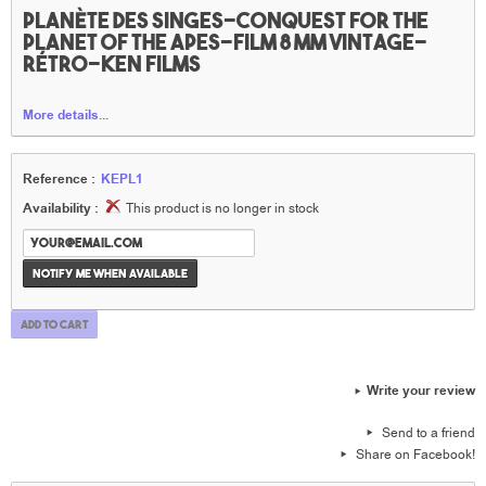
Planète des singes-Conquest for the
planet of the apes-Film 8 mm vintage-
Rétro-Ken Films
More details...
Reference :
KEPL1
Availability :
This product is no longer in stock
Notify me when available
Add to cart
Write your review
Send to a friend
Share on Facebook!