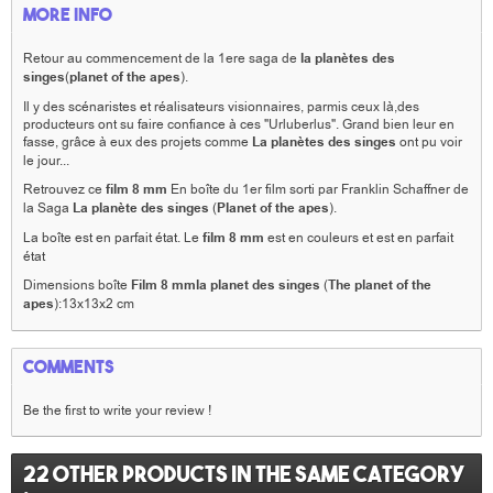
More info
Retour au commencement de la 1ere saga de
la planètes des
singes
(
planet of the apes
).
Il y des scénaristes et réalisateurs visionnaires, parmis ceux là,des
producteurs ont su faire confiance à ces "Urluberlus". Grand bien leur en
fasse, grâce à eux des projets comme
La planètes des singes
ont pu voir
le jour...
Retrouvez ce
film 8 mm
En boîte du 1er film sorti par Franklin Schaffner de
la Saga
La planète des singes
(
Planet of the apes
).
La boîte est en parfait état. Le
film 8 mm
est en couleurs et est en parfait
état
Dimensions boîte
Film 8 mmla planet des singes
(
The planet of the
apes
):13x13x2 cm
Comments
Be the first to write your review !
22 other products in the same category