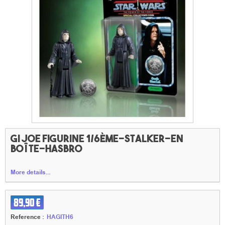
GI joe figurine 1/6ème-Stalker-En
boîte-Hasbro
More details...
89,90 €
Reference :
HAGITH6