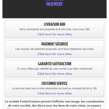
PAIEMENT
LIVRAISON 48H
Votre commande est preparée et livrée chez vous sous 48h
Click here for more infos
PAIEMENT SÉCURISÉ
Les moyens de paiement proposés sont tous totalement sécurisés
Click here for more infos
GARANTIE SATISFACTION
Si vous n'êtes pas satisfait de votre achat vous êtes remboursé
Click here for more infos
CUSTOMER SERVICE
Le service client est a votre disposition du lundi au vendredi de 9h à 18h
Click here for more infos
Le module FooterCustom permet d'afficher une image, les coordonnées
de votre société, des blocs avec les liens de votre choix, un espace