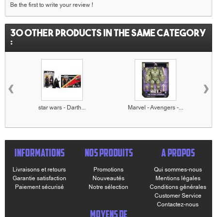
Be the first to write your review !
30 other products in the same category
:
‹
›
star wars - Darth...
Marvel - Avengers -...
INFORMATIONS
NOS PRODUITS
A PROPOS
Livraisons et retours
Promotions
Qui sommes-nous
Garantie satisfaction
Nouveautés
Mentions légales
Paiement sécurisé
Notre sélection
Conditions générales
Customer Service
Contactez-nous
MOYENS DE