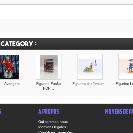
 category :
 - Avengers -...
Figurine-Funko
Figurine chef indien...
Figurine Le
POP!...
S
A PROPOS
MOYENS DE P
Qui sommes-nous
Mentions légales
Conditions générales