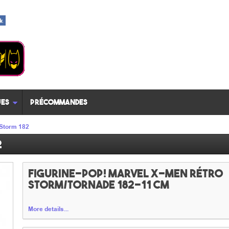
es
Précommandes
 Storm 182
2
Figurine-POP! Marvel X-Men rétro
Storm/Tornade 182-11 cm
More details...