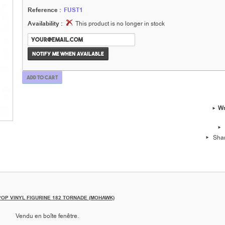
Reference :
FUST1
Availability :
This product is no longer in stock
Notify me when available
Add to cart
Wr
Sha
POP VINYL FIGURINE 182 TORNADE (MOHAWK)
Vendu en boîte fenêtre.