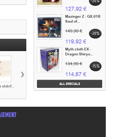
-20%
127,92 €
Mazinger Z - GX-01R
Soul of...
149,90 €
-20%
119,92 €
Myth cloth EX -
Dragon Shiryu...
134,90 €
-15%
›
114,67 €
All specials
 shérif...
Figurine Le
Figurine Jack
Figurine William
teinturier...
Dalton...
AIEMENT