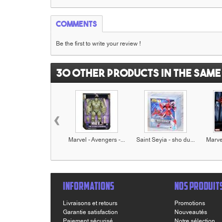
Comments
Be the first to write your review !
30 other products in the same
‹
Marvel - Avengers -...
Saint Seyia - sho du...
Marvel
INFORMATIONS
NOS PRODUIT
Livraisons et retours
Promotions
Garantie satisfaction
Nouveautés
Paiement sécurisé
Notre sélection