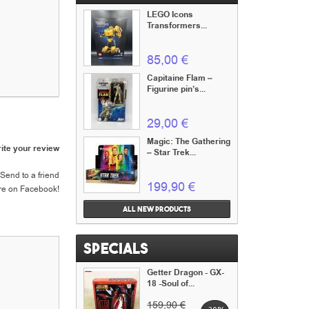
LEGO Icons
Transformers...
85,00 €
Capitaine Flam –
Figurine pin’s...
29,00 €
Magic: The Gathering
ite your review
– Star Trek...
Send to a friend
199,90 €
re on Facebook!
All new products
Specials
Getter Dragon - GX-
18 -Soul of...
159,90 €